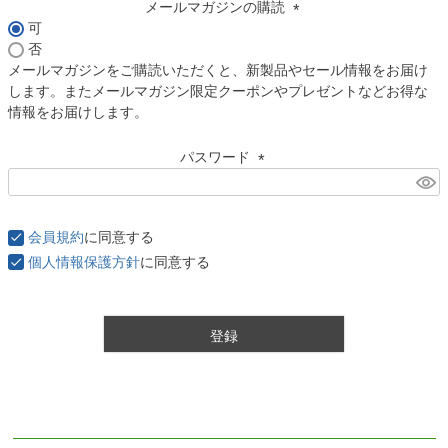
メールマガジンの購読
可
(
否
必
メールマガジンをご購読いただくと、新製品やセール情報をお届け
須
します。またメールマガジン限定クーポンやプレゼントなどお得な
)
情報をお届けします。
パスワード
(
必
須
会員規約
に同意する
)
個人情報保護方針
に同意する
登録