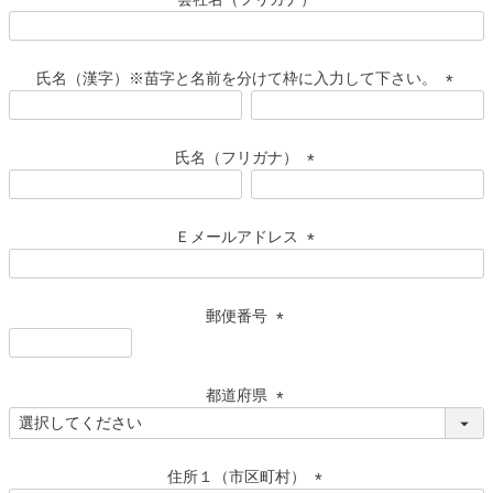
氏名（漢字）※苗字と名前を分けて枠に入力して下さい。
(
必
須
氏名（フリガナ）
)
(
必
須
Ｅメールアドレス
)
(
必
須
郵便番号
)
(
必
須
都道府県
)
(
必
須
住所１（市区町村）