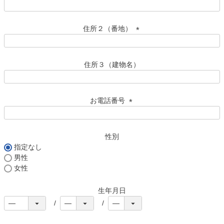
)
(
必
須
住所２（番地）
)
(
必
須
住所３（建物名）
)
お電話番号
(
必
須
性別
)
指定なし
男性
女性
生年月日