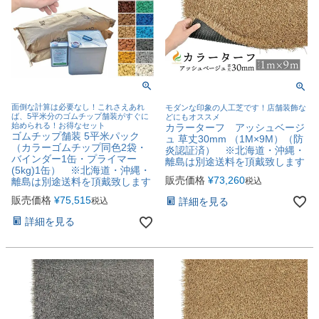
面倒な計算は必要なし！これさえあれ
モダンな印象の人工芝です！店舗装飾な
ば、5平米分のゴムチップ舗装がすぐに
どにもオススメ
始められる！お得なセット
カラーターフ アッシュベージ
ゴムチップ舗装 5平米パック
ュ 草丈30mm （1M×9M）（防
（カラーゴムチップ同色2袋・
炎認証済） ※北海道・沖縄・
バインダー1缶・プライマー
離島は別途送料を頂戴致します
(5kg)1缶） ※北海道・沖縄・
販売価格
¥
73,260
税込
離島は別途送料を頂戴致します
販売価格
¥
75,515
詳細を見る
税込
詳細を見る