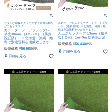
モダンな印象の人工芝です！店舗装飾な
高気密リアル人工芝でプライベートグリ
どにもオススメ
ーン 【送料無料】※北海道・沖縄・離
カラーターフ アッシュグレー
島は別途送料をいただきます。
人工芝サラターフ 13mm（枯草
草丈30mm （1M×7M）（防炎
なし2色） 1m×9m 防炎認証済
認証済） ※北海道・沖縄・離
島は別途送料を頂戴致します
販売価格
¥
56,430
税込
販売価格
¥
56,980
税込
詳細を見る
詳細を見る