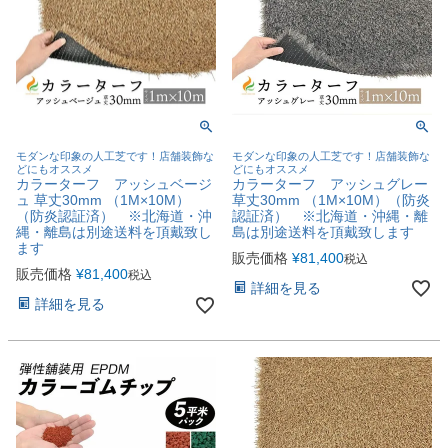
モダンな印象の人工芝です！店舗装飾な
モダンな印象の人工芝です！店舗装飾な
どにもオススメ
どにもオススメ
カラーターフ アッシュグレー
カラーターフ アッシュベージ
草丈30mm （1M×10M）（防炎
ュ 草丈30mm （1M×10M）
認証済） ※北海道・沖縄・離
（防炎認証済） ※北海道・沖
島は別途送料を頂戴致します
縄・離島は別途送料を頂戴致し
ます
販売価格
¥
81,400
税込
販売価格
¥
81,400
税込
詳細を見る
詳細を見る