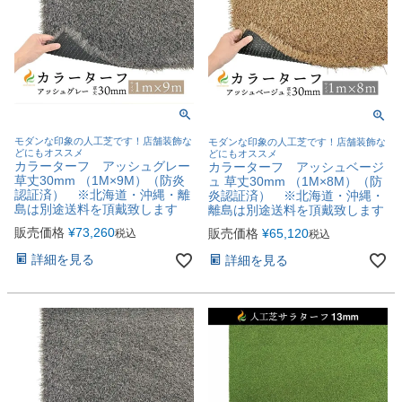
モダンな印象の人工芝です！店舗装飾な
モダンな印象の人工芝です！店舗装飾な
どにもオススメ
どにもオススメ
カラーターフ アッシュグレー
カラーターフ アッシュベージ
草丈30mm （1M×9M）（防炎
ュ 草丈30mm （1M×8M）（防
認証済） ※北海道・沖縄・離
炎認証済） ※北海道・沖縄・
島は別途送料を頂戴致します
離島は別途送料を頂戴致します
販売価格
¥
73,260
販売価格
¥
65,120
税込
税込
詳細を見る
詳細を見る