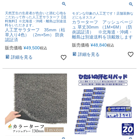
天然芝生の生産者が色合いと踏む心地を
モダンな印象の人工芝です！店舗装飾な
こだわって作った人工芝サラターフ【送
どにもオススメ
料無料】※北海道・沖縄・離島は別途送
カラーターフ アッシュベージ
料をいただきます。
ュ 草丈30mm （1M×6M）（防
人工芝サラターフ 35mm（枯
炎認証済） ※北海道・沖縄・
草入り4色） （2m×5m） 防炎
離島は別途送料を頂戴致します
認証済
販売価格
¥
48,840
税込
販売価格
¥
49,500
税込
詳細を見る
詳細を見る