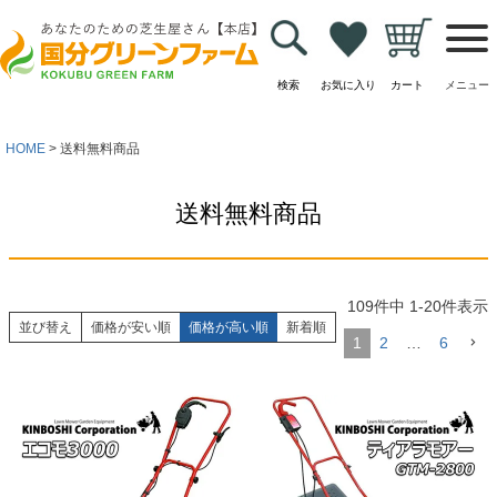
検索
お気に入り
カート
メニュー
HOME
送料無料商品
送料無料商品
109
件中
1
-
20
件表示
並び替え
価格が安い順
価格が高い順
新着順
1
2
…
6