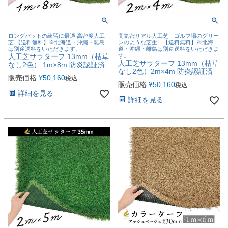
ロングパットの練習に最適 高密度人工
高気密リアル人工芝 ゴルフ場のグリー
芝 【送料無料】※北海道・沖縄・離島
ンのような芝生 【送料無料】※北海
は別途送料をいただきます。
道・沖縄・離島は別途送料をいただきま
人工芝サラターフ 13mm（枯草
す。
人工芝サラターフ 13mm（枯草
なし2色） 1m×8m 防炎認証済
なし2色）2m×4m 防炎認証済
販売価格
¥
50,160
税込
販売価格
¥
50,160
税込
詳細を見る
詳細を見る