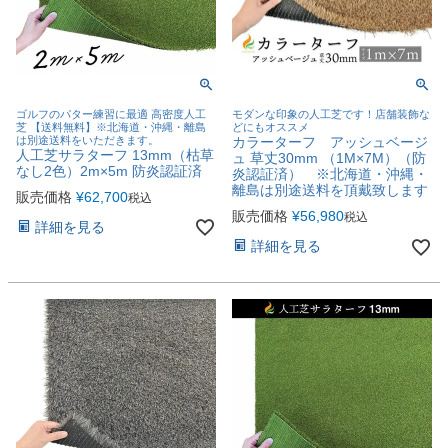
ゴルフのパター練習に最適 高密度人工
モダンな印象の人工芝です！店舗装飾な
芝 【送料無料】※北海道・沖縄・離島
どにもオススメ
は別途送料をいただきます。
カラーターフ アッシュベージ
人工芝サラターフ 13mm（枯草
ュ 草丈30mm （1M×7M）（防
なし2色）2m×5m 防炎認証済
炎認証済） ※北海道・沖縄・
離島は別途送料を頂戴致します
販売価格
¥
62,700
税込
販売価格
¥
56,980
税込
詳細を見る
詳細を見る