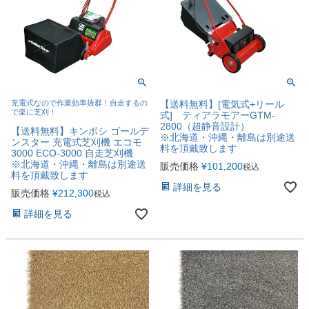
充電式なので作業効率抜群！自走するの
【送料無料】[電気式+リール
で楽に芝刈！
式] ティアラモアーGTM-
2800（超静音設計）
【送料無料】キンボシ ゴールデ
※北海道・沖縄・離島は別途送
ンスター 充電式芝刈機 エコモ
料を頂戴致します
3000 ECO-3000 自走芝刈機
※北海道・沖縄・離島は別途送
販売価格
¥
101,200
税込
料を頂戴致します
詳細を見る
販売価格
¥
212,300
税込
詳細を見る