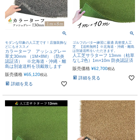
モダンな印象の人工芝です！店舗装飾な
ゴルフのパター練習に最適 高密度人工
どにもオススメ
芝 【送料無料】※北海道・沖縄・離島
カラーターフ アッシュグレー
は別途送料をいただきます。
人工芝サラターフ 13mm（枯草
草丈30mm （1M×8M）（防炎
なし2色）1m×10m 防炎認証済
認証済） ※北海道・沖縄・離
島は別途送料を頂戴致します
販売価格
¥
62,700
税込
販売価格
¥
65,120
税込
詳細を見る
詳細を見る