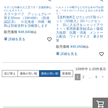
モダンな印象の人工芝です！店舗装飾な
ヘルメットや帽子などの汗止めや汚れ防
どにもオススメ
止、ベルトのバックルによるかぶれを防
カラーターフ アッシュグレー
ぐ！
【送料無料】ひたいの汗取りパ
草丈30mm （1M×6M）（防炎
ット（50枚入）20パックセッ
認証済） ※北海道・沖縄・離
ト 目に入る汗をシャットアウ
島は別途送料を頂戴致します
ト！＜実用新案登録済み＞吸収
販売価格
¥
48,840
税込
力抜群 抗菌・消臭 メントー
ル配合 ワイドサイズ 暑さ対
詳細を見る
策
販売価格
¥
45,650
税込
詳細を見る
109
件中
1
-
20
件表示
並び替え
価格が安い順
価格が高い順
新着順
1
2
…
6