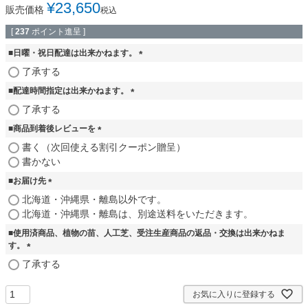
¥
23,650
販売価格
税込
[
237
ポイント進呈 ]
■日曜・祝日配達は出来かねます。
(
了承する
必
■配達時間指定は出来かねます。
須
)
(
了承する
必
■商品到着後レビューを
須
)
(
書く（次回使える割引クーポン贈呈）
必
書かない
須
■お届け先
)
(
北海道・沖縄県・離島以外です。
必
北海道・沖縄県・離島は、別途送料をいただきます。
須
■使用済商品、植物の苗、人工芝、受注生産商品の返品・交換は出来かねま
)
す。
(
了承する
必
須
お気に入りに登録する
)