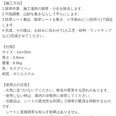
【施工方法】
1.除草作業…施工場所の雑草・小石を除去します。
2.不陸調整…山砂を敷きならして平らにします。
3.防草シート敷設…除草シートを敷き、Ｕ字留めピン(別売り)で固定
します。
4.完成…その後は、お好みに合わせて(人工芝・砂利・ウッドチップ
など)完成させてください。
【仕様】
サイズ：1m×30m
厚さ：0.8mm
重量：8.8kg
色：モスグリーン
材質：ポリエステル
【使用上の注意】
・火気に近づけないでください。軟化や変形する恐れがあります。
・使用しない時は、屋内の冷暗所に保管してください。
・当製品は、シートの遮光性を利用して雑草の繁茂を抑制するもの
です。
シートに直接雑草を枯らす効果はありません。