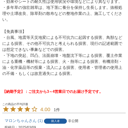
・効果やシートの耐久性は使用状況や環境などにより異なります。
・多年草の強壮雑草は、地下茎に養分を保持し生長します。抜根処
理や土壌改良、除草剤の散布などの整地作業の上、施工してくださ
い。
【免責事項】
・台風、地震等天災地変による不可抗力に起因する損害、鳥獣など
による損害、その他不可抗力と考えられる損害、現行の記述範囲で
は想定できない事象などでの損害。
・下地の突起、凹凸、法面崩壊・地盤沈下等による損害、覆土作業
による重機・機材等による損害、火・熱等による損害、有機溶剤・
油・化学薬品等の投棄・流入による損害、使用者・管理者の使用上
の不備・もしくは故意過失による損害。
【納期予定】：ご注文から3～4営業日でのお届け予定です。
4.00
1
マロンちゃん
1
非公開
購入者
投稿日
2025/03/09