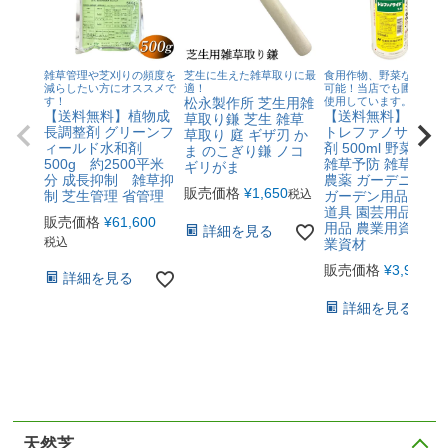
雑草管理や芝刈りの頻度を
芝生に生えた雑草取りに最
食用作物、野菜などに使
減らしたい方にオススメで
適！
可能！当店でも圃場周り
す！
松永製作所 芝生用雑
使用しています。
【送料無料】植物成
【送料無料】除草
草取り鎌 芝生 雑草
長調整剤 グリーンフ
トレファノサイド
草取り 庭 ギザ刃 か
ィールド水和剤
剤 500ml 野菜 栽培
ま のこぎり鎌 ノコ
500g 約2500平米
雑草予防 雑草対策
ギリがま
分 成長抑制 雑草抑
農薬 ガーデニング
販売価格
¥
1,650
税込
制 芝生管理 省管理
ガーデン用品 農作
道具 園芸用品 農業
販売価格
¥
61,600
用品 農業用資材 農
詳細を見る
税込
業資材
販売価格
¥
3,905
税
詳細を見る
詳細を見る
天然芝