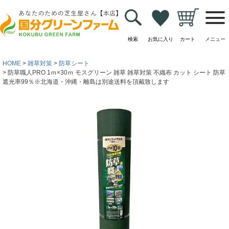
検索
お気に入り
カート
メニュー
HOME
雑草対策
防草シート
防草職人PRO 1ｍ×30ｍ モスグリーン 雑草 雑草対策 不織布 カット シート 防草
遮光率99％※北海道・沖縄・離島は別途送料を頂戴致します