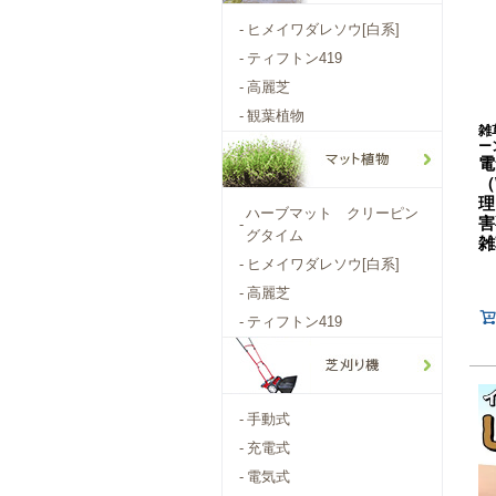
-
ヒメイワダレソウ[白系]
-
ティフトン419
-
高麗芝
-
観葉植物
雑
ー
電
（
理
ハーブマット クリーピン
害
-
グタイム
雑
-
ヒメイワダレソウ[白系]
-
高麗芝
-
ティフトン419
-
手動式
-
充電式
-
電気式