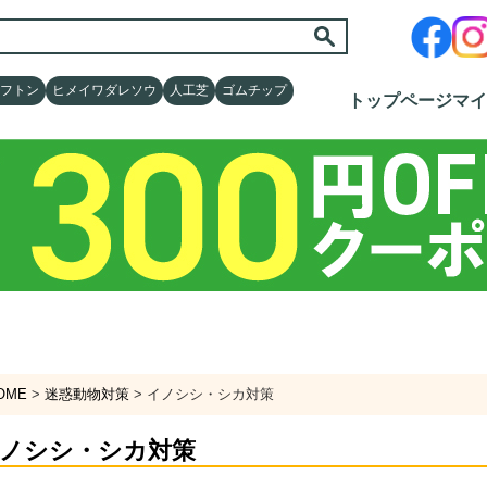
フトン
フトン
ヒメイワダレソウ
ヒメイワダレソウ
人工芝
人工芝
ゴムチップ
ゴムチップ
トップページ
トップページ
マイ
マイ
OME
迷惑動物対策
イノシシ・シカ対策
ノシシ・シカ対策