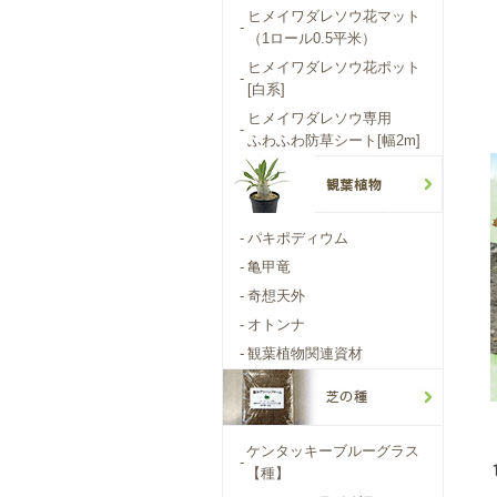
ヒメイワダレソウ花マット
-
（1ロール0.5平米）
ヒメイワダレソウ花ポット
-
[白系]
ヒメイワダレソウ専用
-
ふわふわ防草シート[幅2m]
-
パキポディウム
-
亀甲竜
-
奇想天外
-
オトンナ
-
観葉植物関連資材
ケンタッキーブルーグラス
-
【種】