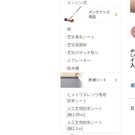
-
エンジン式
-
鍬
-
芝生養生シート
-
芝生保護材
ポ
-
芝生のサッチ取り
し
イ
-
エアレーター
入
-
散水機
ヒメイワダレソウ専用
-
防草シート
並
人工芝用防草シート
-
[幅1.05ｍ]
人工芝用防草シート
-
[幅2.1ｍ]