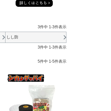
3
件中
1
-
3
件表示
しし防
3
件中
1
-
3
件表示
5
件中
1
-
5
件表示