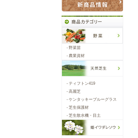
-
野菜苗
-
農業資材
-
ティフトン419
-
高麗芝
-
ケンタッキーブルーグラス
-
芝生保護材
-
芝生散水機・目土