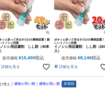
キッと折って吊るすだけの簡単設置！新
ポキッと折って吊るすだけの簡単設置！
いイノシシ対策
しいイノシシ対策
ノシシ用忌避剤 しし防（40本
イノシシ用忌避剤 しし防（20
）
入）
¥
15,400
税込
¥
8,140
税込
販売価格
販売価格
詳細を見る
詳細を見る
価格が安い順
価格が高い順
新着順
び替え