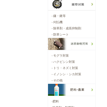
-
鎌・鍬等
-
刈払機
-
除草剤・成長抑制剤
-
防草シート
-
モグラ対策
-
ハクビシン対策
-
トリ・ネズミ対策
-
イノシシ・シカ対策
-
その他
-
肥料