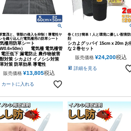
草繁茂と、害獣の侵入を抑制！導電性ヤ
巻くだけ簡単！人と環境に優しい獣害防
ンを織り込んだ電気柵用の防草シート
剤
気柵用防草シート
シカよグッバイ 15cm x 20m お
W0.6×50m） 電気柵 電気柵管
な２巻セット
 電圧低下 漏電防止 農作物被害
¥
24,200
税込
販売価格
獣対策 シカよけ イノシシ対策
草対策 防草効果 導電性
詳細を見る
¥
13,805
税込
販売価格
カートに入れる