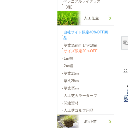
ペレニアルライグラス
-
【種】
自社サイト限定40%OFF商
-
品
電
草丈35mm 1m×10m
-
サイズ限定20％OFF
-
1ｍ幅
-
2ｍ幅
並
-
草丈13㎜
-
草丈25㎜
-
草丈35㎜
-
人工芝カラーターフ
-
関連資材
-
人工芝ゴルフ用品