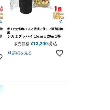
除
巻くだけ簡単！人と環境に優しい獣害防除
剤
得
シカよグッバイ 15cm x 20m 1巻
¥
13,200
税込
販売価格
詳細を見る