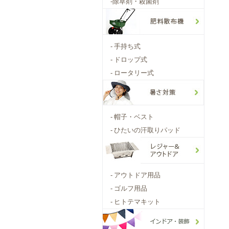
-
除草剤・殺菌剤
-
手持ち式
-
ドロップ式
-
ロータリー式
-
帽子・ベスト
-
ひたいの汗取りパッド
-
アウトドア用品
-
ゴルフ用品
-
ヒトテマキット