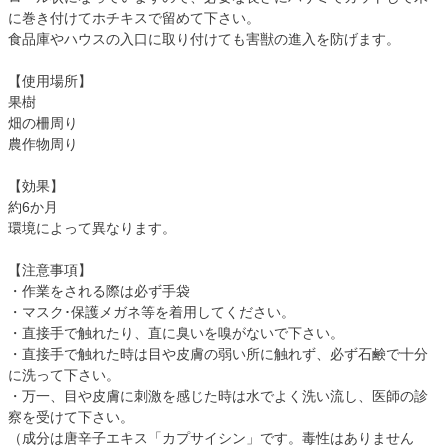
に巻き付けてホチキスで留めて下さい。
食品庫やハウスの入口に取り付けても害獣の進入を防げます。
【使用場所】
果樹
畑の柵周り
農作物周り
【効果】
約6か月
環境によって異なります。
【注意事項】
・作業をされる際は必ず手袋
・マスク･保護メガネ等を着用してください。
・直接手で触れたり、直に臭いを嗅がないで下さい。
・直接手で触れた時は目や皮膚の弱い所に触れず、必ず石鹸で十分
に洗って下さい。
・万一、目や皮膚に刺激を感じた時は水でよく洗い流し、医師の診
察を受けて下さい。
（成分は唐辛子エキス「カプサイシン」です。毒性はありません