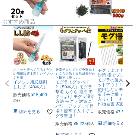
おすすめ商品
ポキッと折って吊るすだけ
唐辛子入りでモグラ撃退！
モグラよけ もぐら
の簡単設置！新しいイノシ
もぐら退治！天然成分だか
対策 柵でブロック
シ対策
ら植物に優しい。
モグラの侵入をシ
イノシシ用忌避剤
モグラよグッバイ
ットアウト！薬剤
しし防（40本入）
2（50本入）モグラ
使用しないモグラ
撃退 もぐら 退治 モ
策【モグ柵（３０
販売価格
¥
15,400
グラよけ モグラ退治
入り）】 もぐ柵 
税込
方法 モグラ 対策に
作物被害 家庭菜園
パワーアップして登
場！唐辛子入りでモ
詳細を見る
販売価格
¥
7,524
税
グラ撃退！
詳細を見る
販売価格
¥
5,225
税込