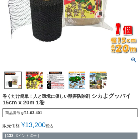
シカよグッバイ
巻くだけ簡単！人と環境に優しい獣害防除剤
15cm x 20m 1巻
商品番号
gf11-03-401
¥
13,200
販売価格
税込
[
132
ポイント進呈 ]