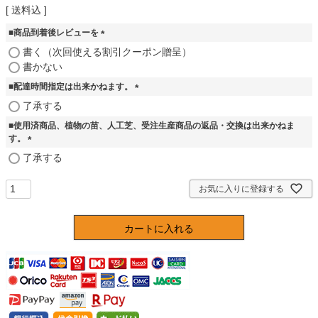
送料込
■商品到着後レビューを
(
書く（次回使える割引クーポン贈呈）
必
書かない
須
■配達時間指定は出来かねます。
)
(
了承する
必
■使用済商品、植物の苗、人工芝、受注生産商品の返品・交換は出来かねま
須
す。
)
(
了承する
必
須
お気に入りに登録する
)
カートに入れる