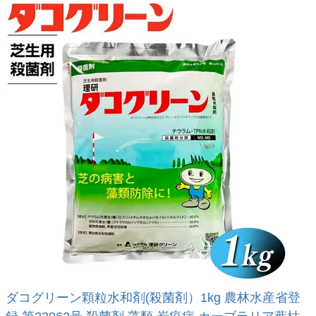
ダコグリーン顆粒水和剤(殺菌剤）1kg 農林水産省登