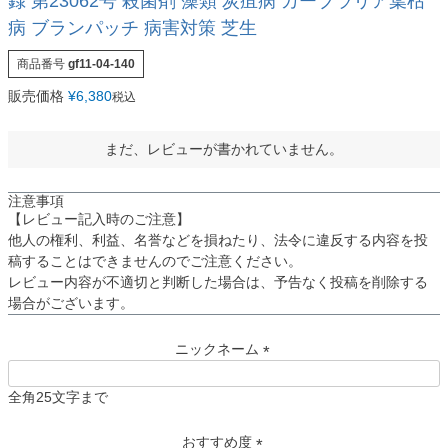
録 第23062号 殺菌剤 藻類 炭疽病 カーブラリア葉枯
病 ブランパッチ 病害対策 芝生
商品番号
gf11-04-140
販売価格
¥
6,380
税込
まだ、レビューが書かれていません。
注意事項
【レビュー記入時のご注意】
他人の権利、利益、名誉などを損ねたり、法令に違反する内容を投
稿することはできませんのでご注意ください。
レビュー内容が不適切と判断した場合は、予告なく投稿を削除する
場合がございます。
ニックネーム
(
必
全角25文字まで
須
)
おすすめ度