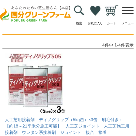
HOME
yoshiki-ccさんのレビュー
yoshiki-ccさんのレビュー
検索
お気に入り
カート
メニュー
4
件中
1
-
4
件表示
人工芝用接着剤 ディノグリップ（5kg缶）×3缶 刷毛付き：
【約18～21平米分施工可能】 人工芝ジョイント 人工芝施工用
接着剤 ウレタン系接着剤 ジョイント 接合 接着