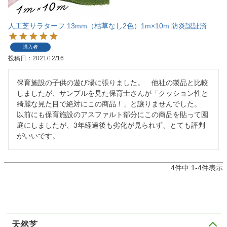
人工芝サラターフ 13mm（枯草なし2色）1m×10m 防炎認証済
購入者
投稿日
2021/12/16
保育施設の子供の遊び場に張りました。　他社の製品と比較
しましたが、サンプルを見た保育士さんが「クッション性と
綺麗な見た目で絶対にこの商品！」と譲りませんでした。　
以前にも保育施設のアスファルト部分にこの商品を貼って園
庭にしましたが、3年経過後も劣化が見られず、とても評判
がいいです。　
4
件中
1
-
4
件表示
天然芝