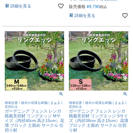
詳細を見る
販売価格
¥
9,790
税込
詳細を見る
簡単設置！植木や花壇を綺麗にまぁるく
簡単設置！植木や花壇を綺麗にまぁるく
見切れる
見切れる
ガーデニング フェンス レンガ
ガーデニング フェンス レンガ
植栽見切材 リングエッジ Mサ
植栽見切材 リングエッジ Sサイ
イズ（内径40cm 高さ15cm）花
ズ（内径38cm 高さ15cm）花壇
壇 ブロック 土留め サークル 仕
ブロック 土留め サークル 仕切
切り材
り材