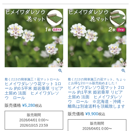
敷くだけの簡単施工！花マットロール
敷くだけの簡単施工の花マット。ちょっ
ヒメイワダレソウ花マット 1ロ
とお得な2ロール販売始めました！
ヒメイワダレソウ花マット 2ロ
ール 約0.5平米 姫岩垂草 リピア
ール 約1平米 姫岩垂草 リピア
土留め 法面 ヒメイワダレソ
土留め 法面 ヒメイワダレソ
ウ ロール
ウ ロール ※北海道・沖縄・
販売価格
¥
5,280
税込
離島は別途送料を頂戴致します
販売価格
¥
9,900
税込
販売期間
2026/04/01 0:00
〜
販売期間
2026/10/15 23:59
2026/04/01 0:00
〜