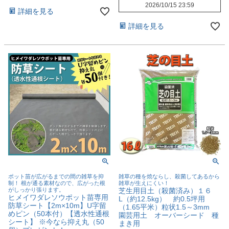
2026/10/15 23:59
詳細を見る
詳細を見る
ポット苗が広がるまでの間の雑草を抑
雑草の種を焼ならし、殺菌してあるから
制！ 根が通る素材なので、広がった根
雑草が生えにくい！
がしっかり張ります。
芝生用目土（殺菌済み）１６
ヒメイワダレソウポット苗専用
L（約12.5kg） 約0.5坪用
防草シート【2m×10m】U字留
（1.65平米）粒状1.5～3mm
めピン（50本付）【透水性通根
園芸用土 オーバーシード 種
シート】 ※今なら抑え丸（50
まき用