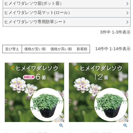
ヒメイワダレソウ苗(ポット苗）
ヒメイワダレソウ花マット(ロール）
ヒメイワダレソウ専用防草シート
3
件中
1
-
3
件表示
14
件中
1
-
14
件表示
並び替え
価格が安い順
価格が高い順
新着順