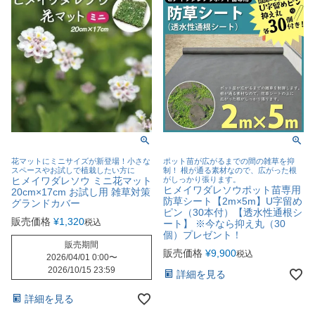
花マットにミニサイズが新登場！小さな
ポット苗が広がるまでの間の雑草を抑
スペースやお試しで植栽したい方に
制！ 根が通る素材なので、広がった根
ヒメイワダレソウ ミニ花マット
がしっかり張ります。
ヒメイワダレソウポット苗専用
20cm×17cm お試し用 雑草対策
防草シート【2m×5m】U字留め
グランドカバー
ピン（30本付）【透水性通根シ
販売価格
¥
1,320
税込
ート】 ※今なら抑え丸（30
個）プレゼント！
販売期間
販売価格
¥
9,900
税込
2026/04/01 0:00
〜
2026/10/15 23:59
詳細を見る
詳細を見る