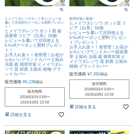
ヒメイワダレソウポット苗 レビューを
雑草対策に最適！
書いて次回割引クーポン＆肥料プレゼン
ヒメイワダレソウ ポット苗 リ
ト！
ピア［白系］56個
ヒメイワダレソウ ポット苗 姫
レビューを書いて次回使える
岩垂草 リピア［白系］28個
5％offクーポンと肥料プレゼン
レビューを書いて次回使える
トプレゼント！
5％offクーポンと肥料プレゼン
お手入れ楽々！省管理！お花が
ト！
かわいいグランドカバー姫岩垂
お手入れ楽々！省管理！お花が
草 土留め 法面 庭 雑草対策 ヒ
かわいいグランドカバー土留め
メイワダレソウ 苗 斜面 土留め
法面 庭 雑草対策 ヒメイワダレ
植物 グランドカバー
ソウ 苗 斜面 土留め 植物 グラ
ンドカバー
販売価格
¥
7,392
税込
販売価格
¥
5,236
税込
販売期間
2026/03/24 0:00
〜
販売期間
2026/10/01 23:59
2026/03/24 0:00
〜
2026/10/01 23:59
詳細を見る
詳細を見る