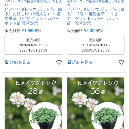
小スペースへの植栽や補植用としても便
小スペースへの植栽や補植用としても便
利
利
ヒメイワダレソウ ポット苗［白
ヒメイワダレソウ ポット苗［白
系］お試し用（6個入り）： 姫
系］12個： 姫岩垂草 リピ
岩垂草 リピア グランドカバー
ア グランドカバー ポット
ポット苗 雑草対策
苗 雑草対策
販売価格
¥
1,980
販売価格
¥
3,300
税込
税込
販売期間
販売期間
2026/03/24 0:00
〜
2026/03/24 0:00
〜
2026/10/01 23:59
2026/10/01 23:59
詳細を見る
詳細を見る