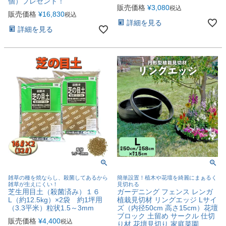
個）プレゼント！
販売価格
¥
3,080
税込
販売価格
¥
16,830
税込
詳細を見る
詳細を見る
雑草の種を焼ならし、殺菌してあるから
簡単設置！植木や花壇を綺麗にまぁるく
雑草が生えにくい！
見切れる
芝生用目土（殺菌済み）１６
ガーデニング フェンス レンガ
L（約12.5kg）×2袋 約1坪用
植栽見切材 リングエッジ Lサイ
（3.3平米）粒状1.5～3mm
ズ（内径50cm 高さ15cm）花壇
ブロック 土留め サークル 仕切
販売価格
¥
4,400
税込
り材 花壇見切り 家庭菜園