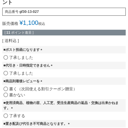
ント
商品番号
gf30-13-027
¥
1,100
販売価格
税込
[
11
ポイント進呈 ]
送料込
■ポスト投函になります
(
了承しました
必
■代引き・日時指定できません
須
)
(
了承しました
必
■商品到着後レビューを
須
)
(
書く（次回使える割引クーポン贈呈）
必
書かない
須
■使用済商品、植物の苗、人工芝、受注生産商品の返品・交換は出来かねま
)
す。
(
了承する
必
■置き配及び代引き不可商品となります。
須