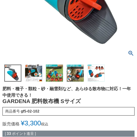
肥料・種子・顆粒・砂・融雪剤など、あらゆる散布物に対応！一年
中使用できる！
GARDENA 肥料散布機 Sサイズ
商品番号
gf5-02-102
¥
3,300
販売価格
税込
[
33
ポイント進呈 ]