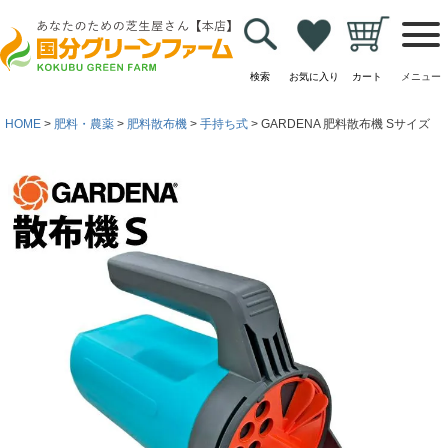
検索
お気に入り
カート
メニュー
HOME
肥料・農薬
肥料散布機
手持ち式
GARDENA 肥料散布機 Sサイズ