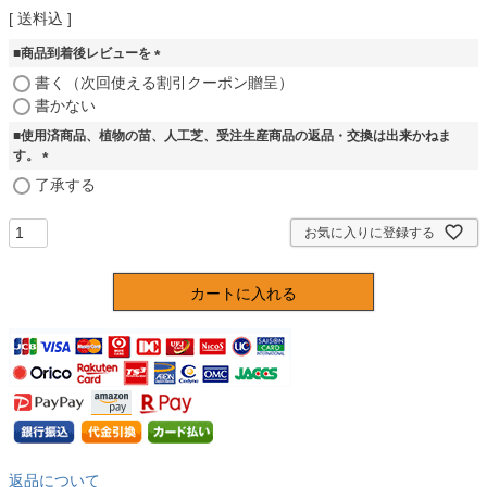
送料込
■商品到着後レビューを
(
書く（次回使える割引クーポン贈呈）
必
書かない
須
■使用済商品、植物の苗、人工芝、受注生産商品の返品・交換は出来かねま
)
す。
(
了承する
必
須
お気に入りに登録する
)
カートに入れる
返品について