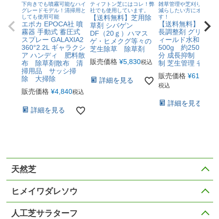
下向きでも噴霧可能なハイ
ティフトン芝にはコレ！弊
雑草管理や芝刈りの頻度
グレードモデル！清掃用と
社でも使用しています。
減らしたい方にオススメ
しても使用可能
【送料無料】芝用除
す！
エポカ EPOCA社 噴
【送料無料】植物
草剤 シバゲン
霧器 手動式 蓄圧式
長調整剤 グリーン
DF（20ｇ）ハマス
スプレー GALAXIA2
ィールド水和剤
ゲ・ヒメクグ等々の
360°2.2L ギャラクシ
500g 約2500平米
芝生除草 除草剤
ア ハンディ 肥料散
分 成長抑制 雑草
販売価格
¥
5,830
税込
布 除草剤散布 清
制 芝生管理 省管理
掃用品 サッシ掃
販売価格
¥
61,600
除 大掃除
詳細を見る
税込
販売価格
¥
4,840
税込
詳細を見る
詳細を見る
天然芝
ヒメイワダレソウ
人工芝サラターフ