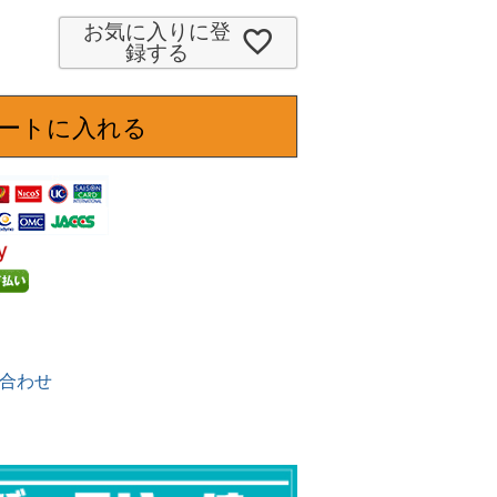
必
須
お気に入りに登
録する
)
ートに入れる
合わせ