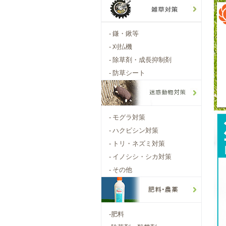
-
鎌・鍬等
-
刈払機
-
除草剤・成長抑制剤
-
防草シート
-
モグラ対策
-
ハクビシン対策
-
トリ・ネズミ対策
-
イノシシ・シカ対策
-
その他
-
肥料