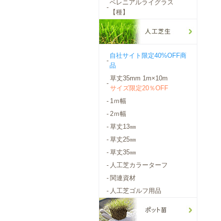
ペレニアルライグラス
-
【種】
自社サイト限定40%OFF商
-
品
草丈35mm 1m×10m
-
サイズ限定20％OFF
-
1ｍ幅
-
2ｍ幅
-
草丈13㎜
-
草丈25㎜
-
草丈35㎜
-
人工芝カラーターフ
-
関連資材
-
人工芝ゴルフ用品