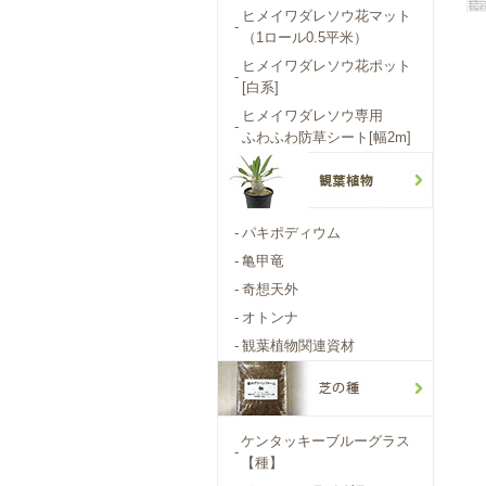
ヒメイワダレソウ花マット
-
（1ロール0.5平米）
ヒメイワダレソウ花ポット
-
[白系]
ヒメイワダレソウ専用
-
ふわふわ防草シート[幅2m]
-
パキポディウム
-
亀甲竜
-
奇想天外
-
オトンナ
-
観葉植物関連資材
ケンタッキーブルーグラス
-
【種】