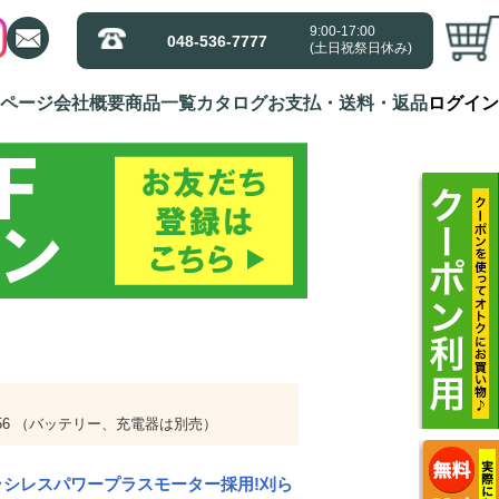
9:00-17:00
9:00-17:00
048-536-7777
048-536-7777
(土日祝祭日休み)
(土日祝祭日休み)
ページ
ページ
会社概要
会社概要
商品一覧
商品一覧
カタログ
カタログ
お支払・送料・返品
お支払・送料・返品
ログイン
ログイン
-56 （バッテリー、充電器は別売）
シレスパワープラスモーター採用!刈ら