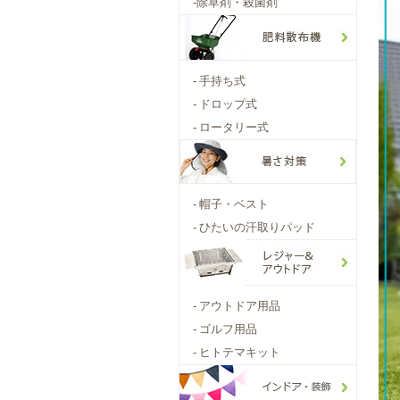
-
除草剤・殺菌剤
-
手持ち式
-
ドロップ式
-
ロータリー式
-
帽子・ベスト
-
ひたいの汗取りパッド
-
アウトドア用品
-
ゴルフ用品
-
ヒトテマキット