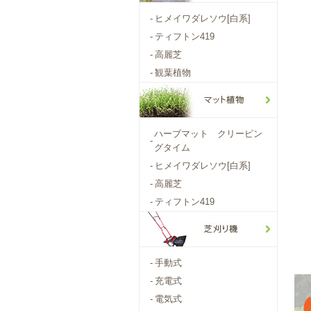
-
ヒメイワダレソウ[白系]
-
ティフトン419
-
高麗芝
-
観葉植物
ハーブマット クリーピン
-
グタイム
-
ヒメイワダレソウ[白系]
-
高麗芝
-
ティフトン419
-
手動式
-
充電式
-
電気式