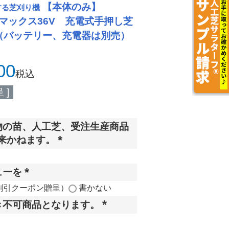
【本体のみ】
する芝刈り機
ワーマックス36V 充電式手押し芝
56 （バッテリー、充電器は別売）
00
税込
 ]
物の苗、人工芝、受注生産商品
来かねます。
(
必
ューを
須
(
割引クーポン贈呈）
書かない
)
必
き不可商品となります。
須
(
)