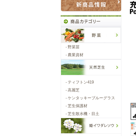
-
野菜苗
-
農業資材
-
ティフトン419
-
高麗芝
-
ケンタッキーブルーグラス
-
芝生保護材
-
芝生散水機・目土