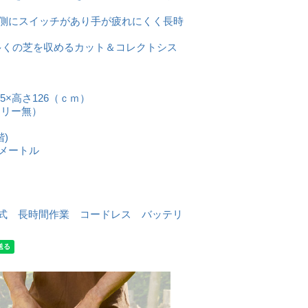
は両側にスイッチがあり手が疲れにくく長時
多くの芝を収めるカット＆コレクトシス
.5×高さ126（ｃｍ）
テリー無）
階)
方メートル
電式 長時間作業 コードレス バッテリ