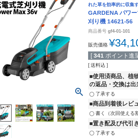
れた草を効率的に収集
GARDENA パ
刈り機 14621-
商品番号
gf4-01-101
¥
34,1
販売価格
[
341
ポイント進呈
送料込
■使用済商品、植
の返品・交換は出
了承する
■商品到着後レビ
書く（次回使える
■置き配及び代引
了承する