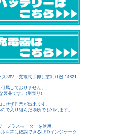
クス36V 充電式手押し芝刈り機 14621-
は付属しておりません。）
な製品です。(別売り)
気にせず作業が出来ます。
いので入り組んだ場所でも刈れます。
ワープラスモーターを使用。
ルを常に確認できるLEDインジケータ