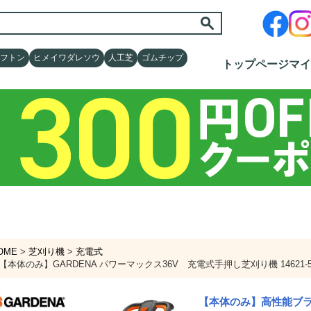
フトン
フトン
ヒメイワダレソウ
ヒメイワダレソウ
人工芝
人工芝
ゴムチップ
ゴムチップ
トップページ
トップページ
マイ
マイ
OME
芝刈り機
充電式
【本体のみ】GARDENA パワーマックス36V 充電式手押し芝刈り機 14621
【本体のみ】高性能ブラ