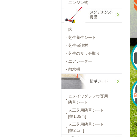
-
エンジン式
-
鍬
-
芝生養生シート
-
芝生保護材
-
芝生のサッチ取り
-
エアレーター
-
散水機
ヒメイワダレソウ専用
-
防草シート
人工芝用防草シート
-
[幅1.05ｍ]
人工芝用防草シート
-
[幅2.1ｍ]