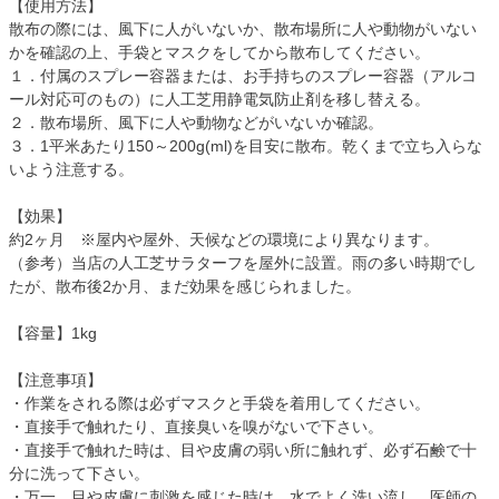
【使用方法】
散布の際には、風下に人がいないか、散布場所に人や動物がいない
かを確認の上、手袋とマスクをしてから散布してください。
１．付属のスプレー容器または、お手持ちのスプレー容器（アルコ
ール対応可のもの）に人工芝用静電気防止剤を移し替える。
２．散布場所、風下に人や動物などがいないか確認。
３．1平米あたり150～200g(ml)を目安に散布。乾くまで立ち入らな
いよう注意する。
【効果】
約2ヶ月 ※屋内や屋外、天候などの環境により異なります。
（参考）当店の人工芝サラターフを屋外に設置。雨の多い時期でし
たが、散布後2か月、まだ効果を感じられました。
【容量】1kg
【注意事項】
・作業をされる際は必ずマスクと手袋を着用してください。
・直接手で触れたり、直接臭いを嗅がないで下さい。
・直接手で触れた時は、目や皮膚の弱い所に触れず、必ず石鹸で十
分に洗って下さい。
・万一、目や皮膚に刺激を感じた時は、水でよく洗い流し、医師の