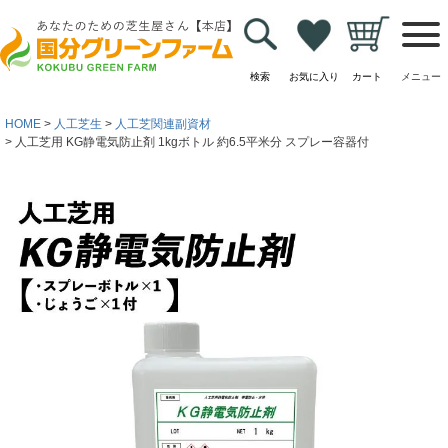
検索
お気に入り
カート
メニュー
HOME
人工芝生
人工芝関連副資材
人工芝用 KG静電気防止剤 1kgボトル 約6.5平米分 スプレー容器付