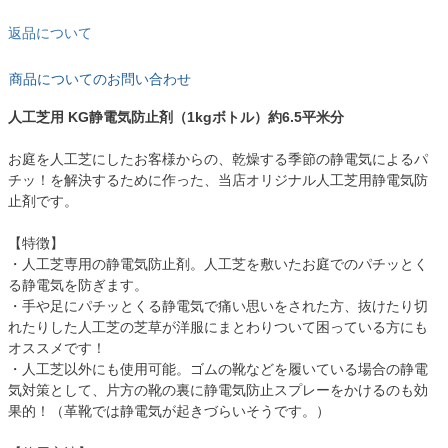
返品について
商品についてのお問い合わせ
人工芝用 KG静電気防止剤（1kgボトル）約6.5平米分
お庭を人工芝にしたお客様からの、乾燥する季節の静電気によるパ
チッ！を解決するために作った、当店オリジナル人工芝用静電気防
止剤です。
【特徴】
・人工芝専用の静電気防止剤。人工芝を敷いたお庭でのパチッとく
る静電気を防ぎます。
・手や足にパチッとくる静電気で痛い思いをされた方、抜けたり切
れたりした人工芝の芝草が洋服にまとわりついて困っている方にも
オススメです！
・人工芝以外にも使用可能。ゴムの靴などを履いている場合の静電
気対策として、片方の靴の裏に静電気防止スプレーをかけるのも効
果的！（革靴では静電気が起きづらいそうです。）