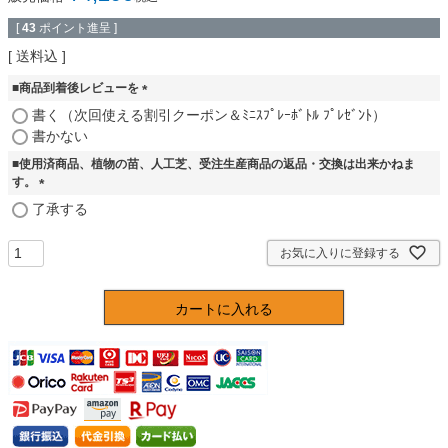
[
43
ポイント進呈 ]
送料込
■商品到着後レビューを
(
書く（次回使える割引クーポン＆ﾐﾆｽﾌﾟﾚｰﾎﾞﾄﾙ ﾌﾟﾚｾﾞﾝﾄ）
必
書かない
須
■使用済商品、植物の苗、人工芝、受注生産商品の返品・交換は出来かねま
)
す。
(
了承する
必
須
お気に入りに登録する
)
カートに入れる