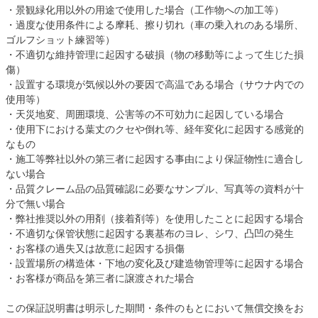
・景観緑化用以外の用途で使用した場合（工作物への加工等）
・過度な使用条件による摩耗、擦り切れ（車の乗入れのある場所、
ゴルフショット練習等）
・不適切な維持管理に起因する破損（物の移動等によって生じた損
傷）
・設置する環境が気候以外の要因で高温である場合（サウナ内での
使用等）
・天災地変、周囲環境、公害等の不可効力に起因している場合
・使用下における葉丈のクセや倒れ等、経年変化に起因する感覚的
なもの
・施工等弊社以外の第三者に起因する事由により保証物性に適合し
ない場合
・品質クレーム品の品質確認に必要なサンプル、写真等の資料が十
分で無い場合
・弊社推奨以外の用剤（接着剤等）を使用したことに起因する場合
・不適切な保管状態に起因する裏基布のヨレ、シワ、凸凹の発生
・お客様の過失又は故意に起因する損傷
・設置場所の構造体・下地の変化及び建造物管理等に起因する場合
・お客様が商品を第三者に譲渡された場合
この保証説明書は明示した期間・条件のもとにおいて無償交換をお