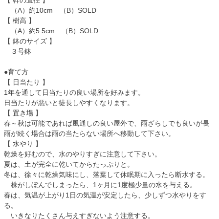
（A）約10cm （B）SOLD
【 樹高 】
（A）約5.5cm （B）SOLD
【 鉢のサイズ 】
３号鉢
●育て方
【 日当たり 】
1年を通して日当たりの良い場所を好みます。
日当たりが悪いと徒長しやすくなります。
【 置き場 】
春～秋は可能であれば風通しの良い屋外で、雨ざらしでも良いが長
雨が続く場合は雨の当たらない場所へ移動して下さい。
【 水やり 】
乾燥を好むので、水のやりすぎに注意して下さい。
夏は、土が完全に乾いてからたっぷりと。
冬は、徐々に乾燥気味にし、落葉して休眠期に入ったら断水する。
株がしぼんでしまったら、1ヶ月に1度極少量の水を与える。
春は、気温が上がり1日の気温が安定したら、少しずつ水やりをす
る。
いきなりたくさん与えすぎないよう注意する。