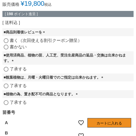
¥
19,800
販売価格
税込
[
198
ポイント進呈 ]
送料込
■商品到着後レビューを
(
書く（次回使える割引クーポン贈呈）
必
書かない
須
■使用済商品、植物の苗、人工芝、受注生産商品の返品・交換は出来かねま
)
す。
(
了承する
必
■観葉植物は、月曜・火曜日着でのご指定は出来かねます。
須
)
(
了承する
必
■植物の為、置き配不可の商品となります。
須
)
(
了承する
必
須
苗番号
)
A
カートに入れる
B
—