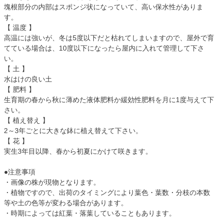
塊根部分の内部はスポンジ状になっていて、高い保水性がありま
す。
【 温度 】
高温には強いが、冬は5度以下だと枯れてしまいますので、屋外で育
てている場合は、10度以下になったら屋内に入れて管理して下さ
い。
【 土 】
水はけの良い土
【 肥料 】
生育期の春から秋に薄めた液体肥料か緩効性肥料を月に1度与えて下
さい。
【 植え替え 】
2～3年ごとに大きな鉢に植え替えて下さい。
【 花 】
実生3年目以降、春から初夏にかけて咲きます。
●注意事項
・画像の株が現物となります。
・植物ですので、出荷のタイミングにより葉色・葉数・分枝の本数
等や土の色等が変わる場合があります。
・時期によっては紅葉・落葉していることもあります。