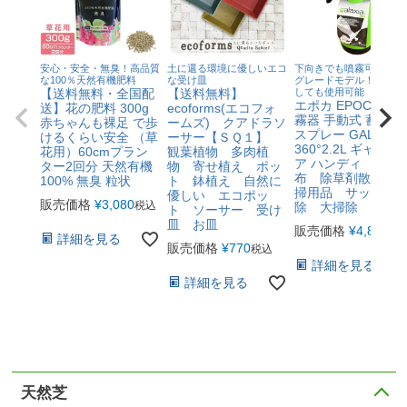
安心・安全・無臭！高品質
土に還る環境に優しいエコ
下向きでも噴霧可能なハ
な100％天然有機肥料
な受け皿
グレードモデル！清掃用
【送料無料・全国配
【送料無料】
しても使用可能
エポカ EPOCA社 
送】花の肥料 300g
ecoforms(エコフォ
霧器 手動式 蓄圧式
赤ちゃんも裸足 で歩
ームズ) クアドラソ
スプレー GALAXIA
けるくらい安全 （草
ーサー【ＳＱ１】
360°2.2L ギャラク
花用）60cmプラン
観葉植物 多肉植
ア ハンディ 肥料
ター2回分 天然有機
物 寄せ植え ポッ
布 除草剤散布 
100% 無臭 粒状
ト 鉢植え 自然に
掃用品 サッシ掃
優しい エコポッ
販売価格
¥
3,080
税込
除 大掃除
ト ソーサー 受け
皿 お皿
販売価格
¥
4,840
税
詳細を見る
販売価格
¥
770
税込
詳細を見る
詳細を見る
天然芝