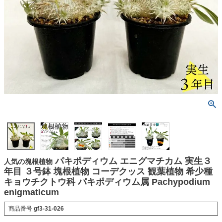
パキポディウム エニグマチカム 実生３
人気の塊根植物
年目 ３号鉢 塊根植物 コーデクッス 観葉植物 希少種
キョウチクトウ科 パキポディウム属 Pachypodium
enigmaticum
商品番号
gf3-31-026