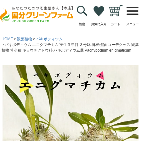
検索
お気に入り
カート
メニュー
HOME
観葉植物
パキポディウム
パキポディウム エニグマチカム 実生３年目 ３号鉢 塊根植物 コーデクッス 観葉
植物 希少種 キョウチクトウ科 パキポディウム属 Pachypodium enigmaticum