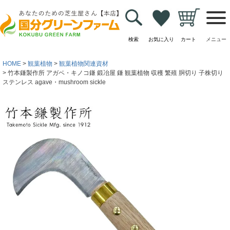
検索
お気に入り
カート
メニュー
HOME
観葉植物
観葉植物関連資材
竹本鎌製作所 アガベ・キノコ鎌 鍛冶屋 鎌 観葉植物 収穫 繁殖 胴切り 子株切り
ステンレス agave・mushroom sickle