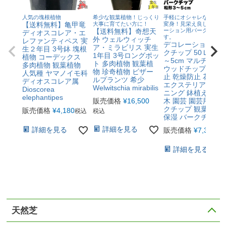
人気の塊根植物
希少な観葉植物！じっくり
手軽にオシャレな空間へ
【送料無料】亀甲竜
大事に育てたい方に！
変身！見栄え良しのデコ
【送料無料】奇想天
ーション用バークチップ
ディオスコレア・エ
す。
外 ウェルウィッチ
レファンティペス 実
デコレーションバ
ア・ミラビリス 実生
生２年目 3号鉢 塊根
クチップ 50Ｌ 粒形
1年目 3号ロングポッ
植物 コーデックス
～5cm マルチング
ト 多肉植物 観葉植
多肉植物 観葉植物
ウッドチップ 雑草
物 珍奇植物 ビザー
人気種 ヤマノイモ科
止 乾燥防止 花壇 庭
ルプランツ 希少
ディオスコレア属
エクステリア ガー
Welwitschia mirabilis
Dioscorea
ニング 鉢植え 天然
elephantipes
販売価格
¥
16,500
木 園芸 園芸用バー
クチップ 観葉植物
販売価格
¥
4,180
税込
税込
保湿 バークチップ
詳細を見る
詳細を見る
販売価格
¥
7,370
税
詳細を見る
天然芝