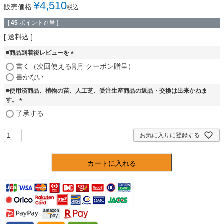
¥
4,510
販売価格
税込
[
45
ポイント進呈 ]
送料込
■商品到着後レビューを
(
書く（次回使える割引クーポン贈呈）
必
書かない
須
■使用済商品、植物の苗、人工芝、受注生産商品の返品・交換は出来かねま
)
す。
(
了承する
必
須
お気に入りに登録する
)
カートに入れる