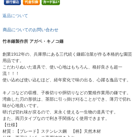
返品について
商品についてのお問い合わせ
竹本鎌製作所 アガベ・キノコ鎌
創業1912年の、兵庫県にある三代続く鎌鍛冶屋が作る本格的な園芸
用品です。
こだわりぬいた道具で、使い心地はもちろん、格好良さも超一
流！！！
使い込めば使い込むほど、経年変化で味の出る、心躍る逸品です。
キノコなどの収穫、子株切りや胴切りなどの繁殖作業用の鎌です。
湾曲した刃の形状は、茎部に引っ掛け刈ることができ、薄刃で切れ
味が心地良いです。
研げば切れ味が戻るので、末永く使える一生物の道具です。
また、両刃タイプなので利き手関係なく使用できます。
【仕様】
材質：【ブレード】ステンレス鋼 【柄】天然木材