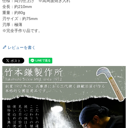
仕様：両刃仕上げ ※高周波焼き入れ
全長：約210mm
重量：約80g
刃サイズ：約75mm
刃厚：極薄
※完全手作り品です。
レビューを書く