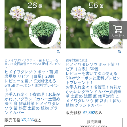
カートへ
ヒメイワダレソウポット苗 レビューを
雑草対策に最適！
書いて次回割引クーポン＆肥料プレゼン
ヒメイワダレソウ ポット苗 リ
ト！
ピア［白系］56個
ヒメイワダレソウ ポット苗 姫
レビューを書いて次回使える
岩垂草 リピア［白系］28個
5％offクーポンと肥料プレゼン
レビューを書いて次回使える
トプレゼント！
5％offクーポンと肥料プレゼン
お手入れ楽々！省管理！お花が
ト！
かわいいグランドカバー姫岩垂
お手入れ楽々！省管理！お花が
草 土留め 法面 庭 雑草対策 ヒ
かわいいグランドカバー土留め
メイワダレソウ 苗 斜面 土留め
法面 庭 雑草対策 ヒメイワダレ
植物 グランドカバー
ソウ 苗 斜面 土留め 植物 グラ
ンドカバー
販売価格
¥
7,392
税込
販売価格
¥
5,236
税込
販売期間