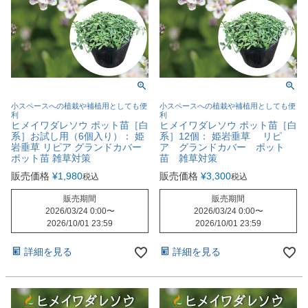
小スペースへの植栽や補植用としても便
小スペースへの植栽や補植用としても便
利
利
ヒメイワダレソウ ポット苗［白
ヒメイワダレソウ ポット苗［白
系］お試し用（6個入り）： 姫
系］12個： 姫岩垂草 リピ
岩垂草 リピア グランドカバー
ア グランドカバー ポット
ポット苗 雑草対策
苗 雑草対策
販売価格
¥
1,980
販売価格
¥
3,300
税込
税込
販売期間
販売期間
2026/03/24 0:00
〜
2026/03/24 0:00
〜
2026/10/01 23:59
2026/10/01 23:59
詳細を見る
詳細を見る