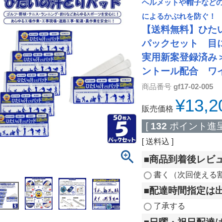
ヘルメットや帽子など
によるかぶれを防ぐ！
【送料無料】ひたい
パックセット 目
実用新案登録済み
ントール配合 ワ
商品番号
gf17-02-005
¥
13,2
販売価格
[
132
ポイント進呈
送料込
■商品到着後レビ
書く（次回使える
■配達時間指定は
了承する