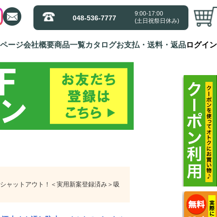
9:00-17:00
9:00-17:00
048-536-7777
048-536-7777
(土日祝祭日休み)
(土日祝祭日休み)
ページ
ページ
会社概要
会社概要
商品一覧
商品一覧
カタログ
カタログ
お支払・送料・返品
お支払・送料・返品
ログイン
ログイン
をシャットアウト！＜実用新案登録済み＞吸