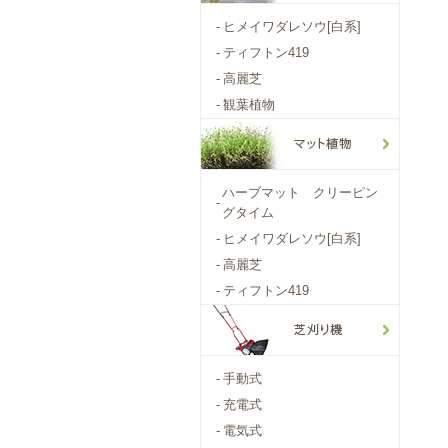
-
ヒメイワダレソウ[白系]
-
ティフトン419
-
高麗芝
-
観葉植物
ハーブマット クリーピン
-
グタイム
-
ヒメイワダレソウ[白系]
-
高麗芝
-
ティフトン419
-
手動式
-
充電式
-
電気式