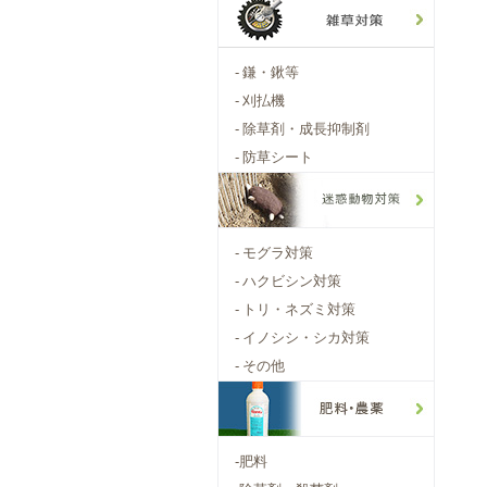
-
鎌・鍬等
-
刈払機
-
除草剤・成長抑制剤
-
防草シート
-
モグラ対策
-
ハクビシン対策
-
トリ・ネズミ対策
-
イノシシ・シカ対策
-
その他
-
肥料