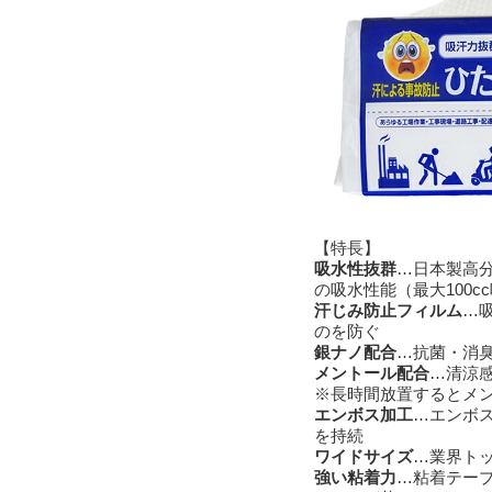
【特長】
吸水性抜群
…日本製高
の吸水性能（最大100c
汗じみ防止フィルム
…
のを防ぐ
銀ナノ配合
…抗菌・消
メントール配合
…清涼
※長時間放置するとメ
エンボス加工
…エンボ
を持続
ワイドサイズ
…業界ト
強い粘着力
…粘着テー