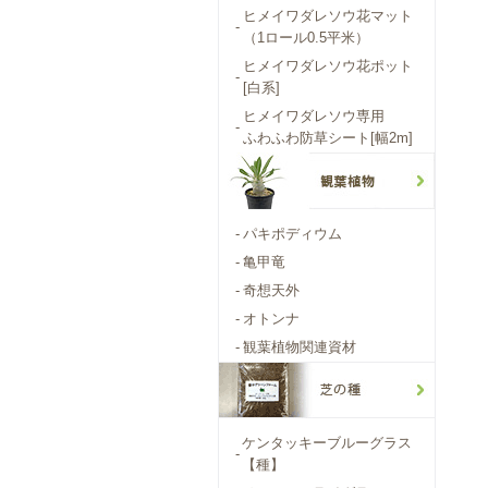
ヒメイワダレソウ花マット
-
（1ロール0.5平米）
ヒメイワダレソウ花ポット
-
[白系]
ヒメイワダレソウ専用
-
ふわふわ防草シート[幅2m]
-
パキポディウム
-
亀甲竜
-
奇想天外
-
オトンナ
-
観葉植物関連資材
ケンタッキーブルーグラス
-
【種】