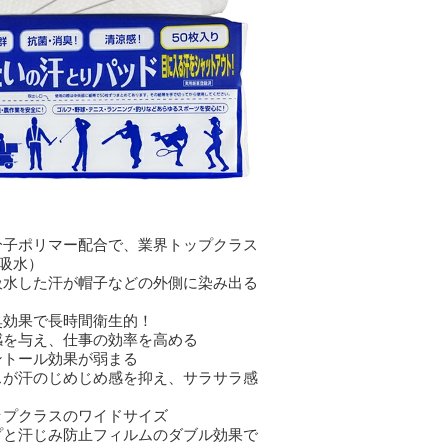
分子ポリマー配合で、業界トップクラス
c吸水）
吸水した汗が帽子などの外側に染み出る
臭効果で長時間衛生的！
感を与え、仕事の効率を高める
ントール効果が弱まる
スが汗のじめじめ感を抑え、サラサラ感
ップクラスのワイドサイズ
プと汗じみ防止フィルムのダブル効果で