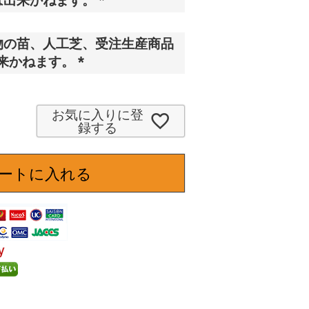
は出来かねます。
須
(
)
必
物の苗、人工芝、受注生産商品
須
来かねます。
)
(
必
須
お気に入りに登
録する
)
ートに入れる