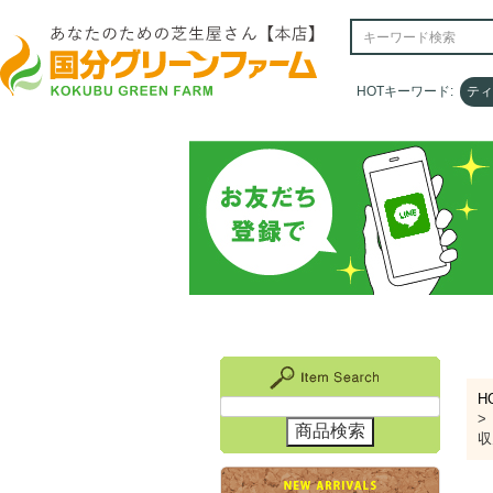
HOTキーワード:
HOTキーワード:
ティ
ティ
H
収