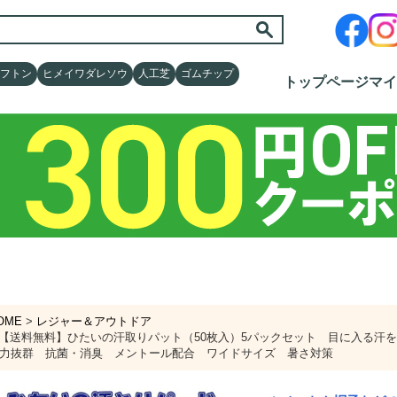
フトン
フトン
ヒメイワダレソウ
ヒメイワダレソウ
人工芝
人工芝
ゴムチップ
ゴムチップ
トップページ
トップページ
マイ
マイ
OME
レジャー＆アウトドア
【送料無料】ひたいの汗取りパット（50枚入）5パックセット 目に入る汗
力抜群 抗菌・消臭 メントール配合 ワイドサイズ 暑さ対策