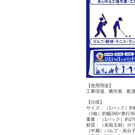
【使用用途】
工事現場、農作業、配
【仕様】
サイズ：（1パック）約幅2
（1枚）約幅260×奥行3
重量：（1パック）約27
材質：（表面主材）ポ
（中層）パルプ・高分