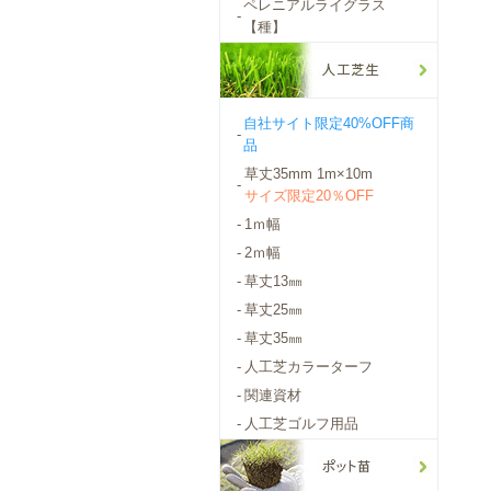
ペレニアルライグラス
-
【種】
自社サイト限定40%OFF商
-
品
草丈35mm 1m×10m
-
サイズ限定20％OFF
-
1ｍ幅
-
2ｍ幅
-
草丈13㎜
-
草丈25㎜
-
草丈35㎜
-
人工芝カラーターフ
-
関連資材
-
人工芝ゴルフ用品