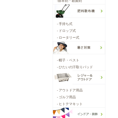
-
除草剤・殺菌剤
-
手持ち式
-
ドロップ式
-
ロータリー式
-
帽子・ベスト
-
ひたいの汗取りパッド
-
アウトドア用品
-
ゴルフ用品
-
ヒトテマキット