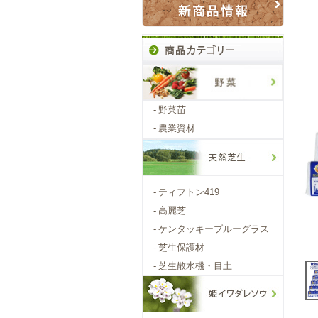
-
野菜苗
-
農業資材
-
ティフトン419
-
高麗芝
-
ケンタッキーブルーグラス
-
芝生保護材
-
芝生散水機・目土