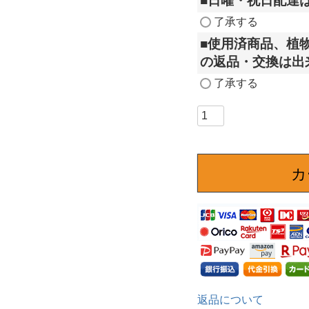
■日曜・祝日配達
了承する
■使用済商品、植
の返品・交換は出
了承する
カ
返品について