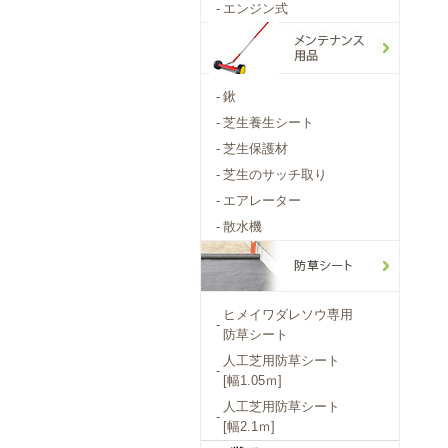
-
エンジン式
-
鍬
-
芝生養生シート
-
芝生保護材
-
芝生のサッチ取り
-
エアレーター
-
散水機
ヒメイワダレソウ専用
-
防草シート
人工芝用防草シート
-
[幅1.05ｍ]
人工芝用防草シート
-
[幅2.1ｍ]