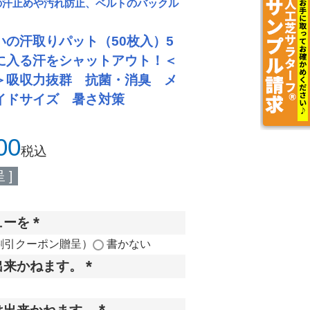
の汗止めや汚れ防止、ベルトのバックル
の汗取りパット（50枚入）5
に入る汗をシャットアウト！＜
＞吸収力抜群 抗菌・消臭 メ
イドサイズ 暑さ対策
00
税込
 ]
ューを
(
割引クーポン贈呈）
書かない
必
出来かねます。
須
(
)
必