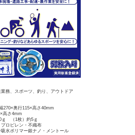
達業務、スポーツ、釣り、アウトドア
70×奥行115×高さ40mm
5×高さ4mm
0ｇ （1枚）約5ｇ
リプロピレン・不織布
子吸水ポリマー銀ナノ・メントール