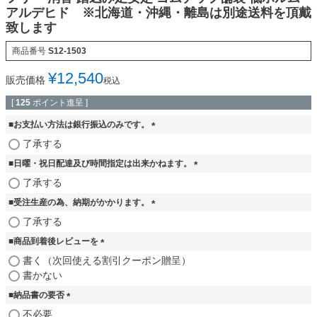
アルデヒド ※北海道・沖縄・離島は別途送料を頂戴
致します
商品番号
S12-1503
¥
12,540
販売価格
税込
[
125
ポイント進呈 ]
■お支払い方法は銀行振込のみです。
(
了承する
必
■日曜・祝日配達及び時間指定は出来かねます。
須
)
(
了承する
必
■受注生産の為、納期がかかります。
須
)
(
了承する
必
■商品到着後レビューを
須
)
(
書く（次回使える割引クーポン贈呈）
必
書かない
須
■納品書の要否
)
(
不必要