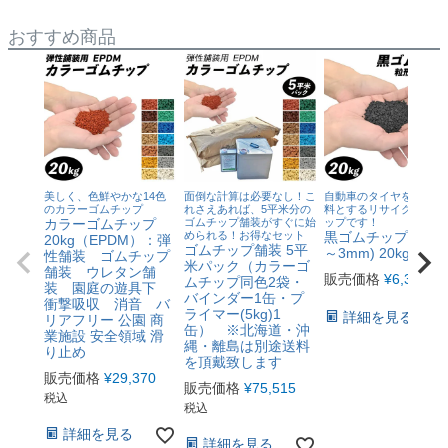
おすすめ商品
美しく、色鮮やかな14色
面倒な計算は必要なし！こ
自動車のタイヤを100％
のカラーゴムチップ
れさえあれば、5平米分の
料とするリサイクルゴム
カラーゴムチップ
ゴムチップ舗装がすぐに始
ップです！
められる！お得なセット
黒ゴムチップ(粒径
20kg（EPDM）：弾
ゴムチップ舗装 5平
～3mm) 20kg
性舗装 ゴムチップ
米パック（カラーゴ
舗装 ウレタン舗
販売価格
¥
6,380
税
ムチップ同色2袋・
装 園庭の遊具下
バインダー1缶・プ
衝撃吸収 消音 バ
ライマー(5kg)1
詳細を見る
リアフリー 公園 商
缶） ※北海道・沖
業施設 安全領域 滑
縄・離島は別途送料
り止め
を頂戴致します
販売価格
¥
29,370
販売価格
¥
75,515
税込
税込
詳細を見る
詳細を見る