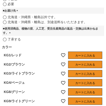
必
必要
須
■お届け先
)
(
北海道・沖縄県・離島以外です。
必
北海道・沖縄県・離島は、別途送料をいただきます。
須
■使用済商品、植物の苗、人工芝、受注生産商品の返品・交換は出来かねま
)
す。
(
了承する
必
須
カラー
)
KG1/レッド
カートに入れる
KG2/ブラウン
カートに入れる
KG3/ライトブラウン
カートに入れる
KG4/ベージュ
カートに入れる
KG8/グリーン
カートに入れる
KG9/ライトグリーン
カートに入れる