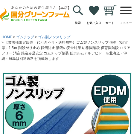
検索
お気に入り
カート
メニュー
HOME
ゴムチップ
ゴム製ノンスリップ
【業者様限定販売・代引き不可・送料無料】ゴム製ノンスリップ 薄型（6mm
厚）1.5ｍ 階段滑り止め 転倒防止 階段の安全対策 幼稚園階段 保育園階段 バリア
フリー 消音 踏込み足安定 ゴムチップ舗装 低ホルムアルデヒド ※北海道・沖
縄・離島は別途送料を頂戴致します