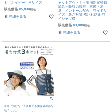
ト（ネイビー）Mサイズ
ャットアウト！＜実用新案登録
済み＞吸収力抜群 抗菌・消
販売価格
¥
5,830
税込
臭 メントール配合 ワイドサ
イズ 暑さ対策 襟汚れ防止 ワ
詳細を見る
イシャツ襟
販売価格
¥
3,080
税込
詳細を見る
暑さに負けない！真夏でも働き者のあな
たへ