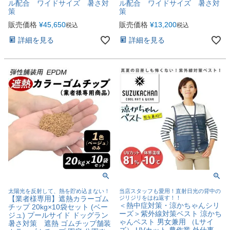
ル配合 ワイドサイズ 暑さ対
ル配合 ワイドサイズ 暑さ対
策
策
販売価格
¥
45,650
販売価格
¥
13,200
税込
税込
詳細を見る
詳細を見る
太陽光を反射して、熱を貯め込まない！
当店スタッフも愛用！直射日光の背中の
【業者様専用】遮熱カラーゴム
ジリジリをはね返す！！
＜熱中症対策・涼かちゃんシリ
チップ 20kg×10袋セット (ベー
ーズ＞紫外線対策ベスト 涼かち
ジュ) プールサイド ドッグラン
ゃんベスト 男女兼用 （Lサイ
暑さ対策 遮熱 ゴムチップ舗装
ズ） UVカット 農作業 外仕事