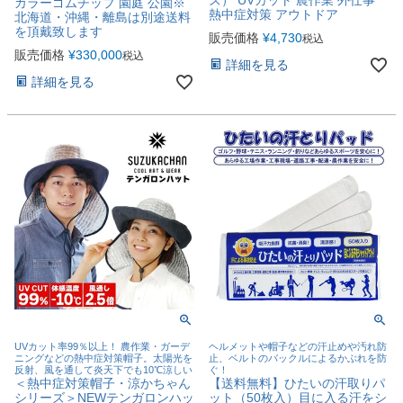
カラーゴムチップ 園庭 公園※
熱中症対策 アウトドア
北海道・沖縄・離島は別途送料
を頂戴致します
販売価格
¥
4,730
税込
販売価格
¥
330,000
税込
詳細を見る
詳細を見る
UVカット率99％以上！ 農作業・ガーデ
ヘルメットや帽子などの汗止めや汚れ防
ニングなどの熱中症対策帽子。太陽光を
止、ベルトのバックルによるかぶれを防
反射、風を通して炎天下でも10℃涼しい
ぐ！
＜熱中症対策帽子・涼かちゃん
【送料無料】ひたいの汗取りパ
シリーズ＞NEWテンガロンハッ
ット（50枚入）目に入る汗をシ