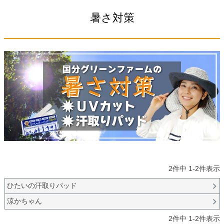
暑さ対策
2
件中
1
-
2
件表示
ひたいの汗取りパッド
涼かちゃん
2
件中
1
-
2
件表示