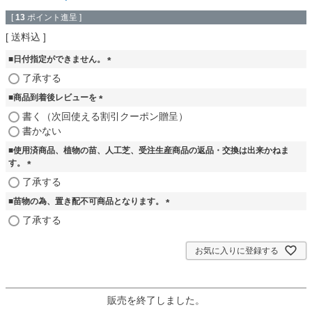
[
13
ポイント進呈 ]
送料込
■日付指定ができません。
(
了承する
必
■商品到着後レビューを
須
)
(
書く（次回使える割引クーポン贈呈）
必
書かない
須
■使用済商品、植物の苗、人工芝、受注生産商品の返品・交換は出来かねま
)
す。
(
了承する
必
■苗物の為、置き配不可商品となります。
須
)
(
了承する
必
須
お気に入りに登録する
)
販売を終了しました。