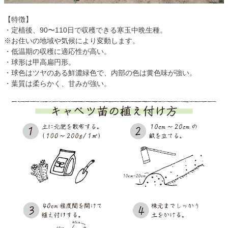
【特徴】
・定植後、90〜110日で収穫できる寒玉中晩生種。
※お住いの地域や気候により変動します。
・低温期の収穫に適応性が高い。
・球形は甲高扁円形。
・球色はツヤのある鮮濃緑色で、内部の色は黄色味が強い。
・葉質は柔らかく、甘みが強い。