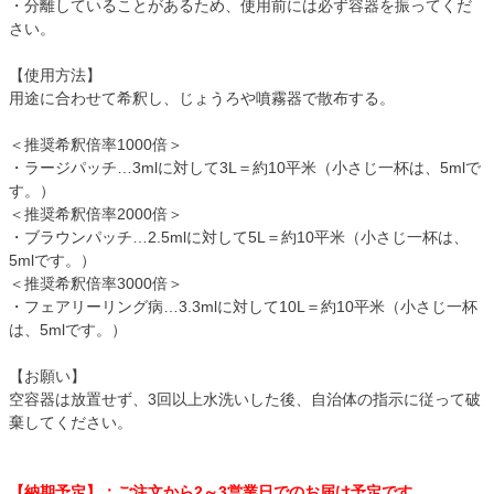
・分離していることがあるため、使用前には必ず容器を振ってくだ
さい。
【使用方法】
用途に合わせて希釈し、じょうろや噴霧器で散布する。
＜推奨希釈倍率1000倍＞
・ラージパッチ…3mlに対して3L＝約10平米（小さじ一杯は、5mlで
す。）
＜推奨希釈倍率2000倍＞
・ブラウンパッチ…2.5mlに対して5L＝約10平米（小さじ一杯は、
5mlです。）
＜推奨希釈倍率3000倍＞
・フェアリーリング病…3.3mlに対して10L＝約10平米（小さじ一杯
は、5mlです。）
【お願い】
空容器は放置せず、3回以上水洗いした後、自治体の指示に従って破
棄してください。
【納期予定】：ご注文から2～3営業日でのお届け予定です。