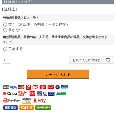
[
143
ポイント進呈 ]
送料込
■商品到着後レビューを
(
書く（次回使える割引クーポン贈呈）
必
書かない
須
■使用済商品、植物の苗、人工芝、受注生産商品の返品・交換は出来かねま
)
す。
(
了承する
必
須
お気に入りに登録する
)
カートに入れる