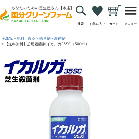
検索
お気に入り
カート
メニュー
HOME
肥料・農薬
除草剤・殺菌剤
【送料無料】芝用殺菌剤 イカルガ35SC（500ml）