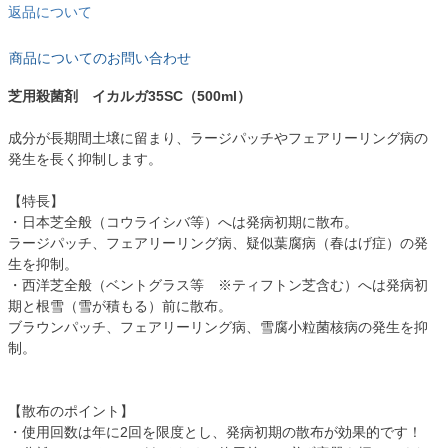
返品について
商品についてのお問い合わせ
芝用殺菌剤 イカルガ35SC（500ml）
成分が長期間土壌に留まり、ラージパッチやフェアリーリング病の
発生を長く抑制します。
【特長】
・日本芝全般（コウライシバ等）へは発病初期に散布。
ラージパッチ、フェアリーリング病、疑似葉腐病（春はげ症）の発
生を抑制。
・西洋芝全般（ベントグラス等 ※ティフトン芝含む）へは発病初
期と根雪（雪が積もる）前に散布。
ブラウンパッチ、フェアリーリング病、雪腐小粒菌核病の発生を抑
制。
【散布のポイント】
・使用回数は年に2回を限度とし、発病初期の散布が効果的です！