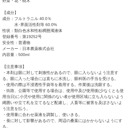
野菜・花・樹木
【成分】
成分：フルトラニル 40.0％
水･界面活性剤等 60.0%
性状：類白色水和性粘稠懸濁液体
登録番号：第19252号
安全性：普通物
メーカー：日本農薬株式会社
内容量：500ml
【注意事項】
・本剤は眼に対して刺激性があるので、眼に入らないよう注意す
る。眼に入った場合には直ちに水洗し、眼科医の手当を受ける。
・使用の際は不浸透性手袋等を着用する。作業後は洗眼する。
・街路、公園等で使用する場合は、使用中及び使用後(少なくとも使
用当日)に小児や使用に関係のない者が使用区域に立ち入らないよう
縄囲いや立て札を立てるなど配慮し、人畜等に被害を及ぼさないよ
う注意を払う。
・使用量に合わせ薬液を調製し、使いきる。
・蚕に対して影響があるので、周辺の桑葉にはかからないようにす
る。