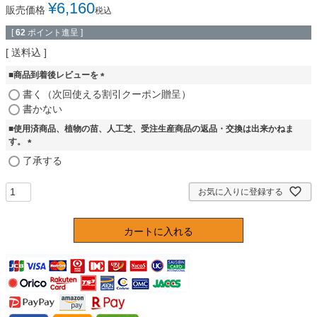
¥
6,160
販売価格
税込
[
62
ポイント進呈 ]
送料込
■商品到着後レビューを
(
書く（次回使える割引クーポン贈呈）
必
書かない
須
■使用済商品、植物の苗、人工芝、受注生産商品の返品・交換は出来かねま
)
す。
(
了承する
必
須
お気に入りに登録する
)
カートに入れる