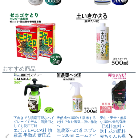
おすすめ商品
下向きでも噴霧可能なハイ
天然成分100%！散布する
安心・安全・無臭！高品
グレードモデル！清掃用と
だけで虫や病気に強い作物
な100％天然有機肥料
しても使用可能
へ
【送料無料・全国
エポカ EPOCA社 噴
無農薬への道 スプレ
送】花の肥料 300g
霧器 手動式 蓄圧式
ー 300ml ニームオイ
赤ちゃんも裸足 で