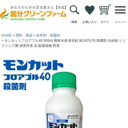
検索
お気に入り
カート
メニュー
HOME
肥料・農薬
除草剤・殺菌剤
モンカットフロアブル40 500ml 農林水産省登録 第19252号 殺菌剤 白絹病 リゾ
クトニア菌 病害対策 花 観葉植物 野菜