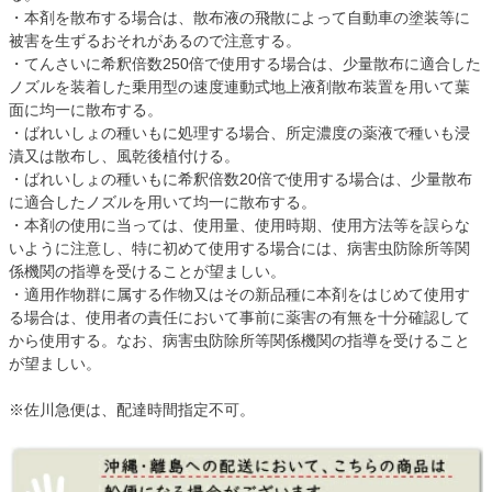
・本剤を散布する場合は、散布液の飛散によって自動車の塗装等に
被害を生ずるおそれがあるので注意する。
・てんさいに希釈倍数250倍で使用する場合は、少量散布に適合した
ノズルを装着した乗用型の速度連動式地上液剤散布装置を用いて葉
面に均一に散布する。
・ばれいしょの種いもに処理する場合、所定濃度の薬液で種いも浸
漬又は散布し、風乾後植付ける。
・ばれいしょの種いもに希釈倍数20倍で使用する場合は、少量散布
に適合したノズルを用いて均一に散布する。
・本剤の使用に当っては、使用量、使用時期、使用方法等を誤らな
いように注意し、特に初めて使用する場合には、病害虫防除所等関
係機関の指導を受けることが望ましい。
・適用作物群に属する作物又はその新品種に本剤をはじめて使用す
る場合は、使用者の責任において事前に薬害の有無を十分確認して
から使用する。なお、病害虫防除所等関係機関の指導を受けること
が望ましい。
※佐川急便は、配達時間指定不可。