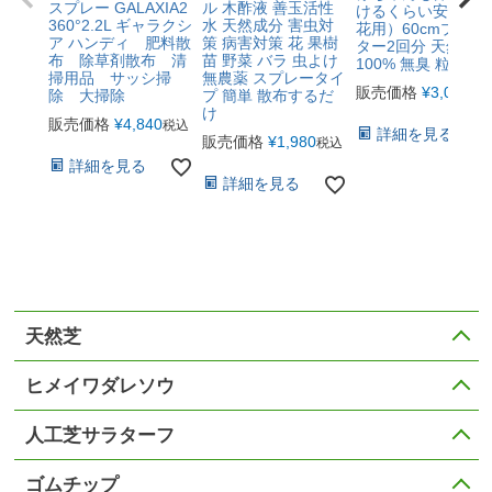
スプレー GALAXIA2
ル 木酢液 善玉活性
けるくらい安全 （
360°2.2L ギャラクシ
水 天然成分 害虫対
花用）60cmプラン
ア ハンディ 肥料散
策 病害対策 花 果樹
ター2回分 天然有機
布 除草剤散布 清
苗 野菜 バラ 虫よけ
100% 無臭 粒状
掃用品 サッシ掃
無農薬 スプレータイ
販売価格
¥
3,080
税
除 大掃除
プ 簡単 散布するだ
け
販売価格
¥
4,840
税込
詳細を見る
販売価格
¥
1,980
税込
詳細を見る
詳細を見る
天然芝
ヒメイワダレソウ
人工芝サラターフ
ゴムチップ