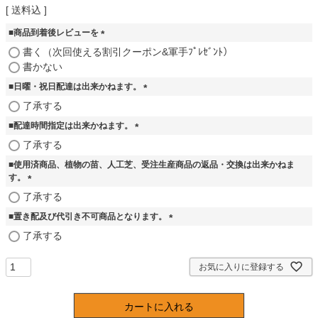
送料込
■商品到着後レビューを
(
書く（次回使える割引クーポン&軍手ﾌﾟﾚｾﾞﾝﾄ）
必
書かない
須
■日曜・祝日配達は出来かねます。
)
(
了承する
必
■配達時間指定は出来かねます。
須
)
(
了承する
必
■使用済商品、植物の苗、人工芝、受注生産商品の返品・交換は出来かねま
須
す。
)
(
了承する
必
■置き配及び代引き不可商品となります。
須
)
(
了承する
必
須
お気に入りに登録する
)
カートに入れる