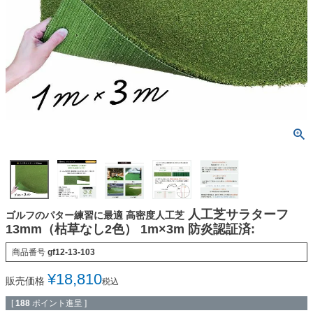
人工芝サラターフ
ゴルフのパター練習に最適 高密度人工芝
13mm（枯草なし2色） 1m×3m 防炎認証済:
商品番号
gf12-13-103
¥
18,810
販売価格
税込
[
188
ポイント進呈 ]