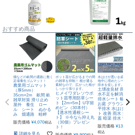
おすすめ商品
畑などの畝間の通路に敷く
ポット苗が広がるまでの間
水はけが悪いお庭を改善
足場養生ゴムマット！
の雑草を抑制！ 根が通る
地中に埋めたシートを伝
農業用ゴムマット
素材なので、広がった根が
排水を促します。
しっかり張ります。
土壌改良材 雨水の
（厚5mm）
ヒメイワダレソウポ
水不足を解消 超軽
35cm×2m 畝間 畝
ット苗専用防草シー
排水シート 幅30cm
雑草対策 滑り止め
ト【2m×5m】U字留
お庭 グラウンド 水
屋外 養生 ロー
めピン（30本付）
平排水 水はけ シー
ル シート ぬかる
【透水性通根シー
ト 改善 雨水 角 マ
み 畑通路 畦畔
ト】 ※今なら抑え丸
蓋 暗渠 排水 管 砂
販売価格
¥
4,070
（30個）プレゼン
税込
販売価格
¥
13,750
ト！
税込
詳細を見る
販売価格
¥
9,900