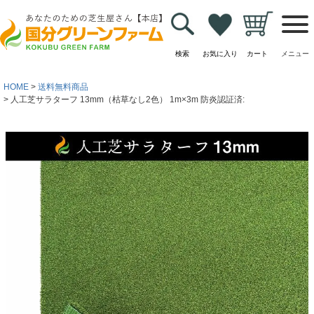
検索
お気に入り
カート
メニュー
HOME
送料無料商品
人工芝サラターフ 13mm（枯草なし2色） 1m×3m 防炎認証済: