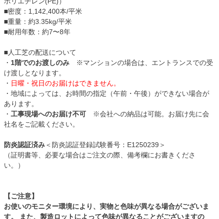
ポリエチレン(PE)）
■密度：1,142,400本/平米
■重量：約3.35kg/平米
■耐用年数：約7〜8年
■人工芝の配送について
・
1階でのお渡しのみ
※マンションの場合は、エントランスでの受
け渡しとなります。
・
日曜・祝日のお届けはできません。
・地域によっては、お時間の指定（午前・午後）ができない場合が
あります。
・
工事現場へのお届け不可
※会社への納品は可能。お届け先に会
社名をご記載ください。
防炎認証済み
＜防炎認証登録試験番号：E1250239＞
（証明書等、必要な場合はご注文の際、備考欄にお書きくださ
い。）
【ご注意】
お使いのモニター環境により、実物と色味が異なる場合がございま
す。 また、製造ロットによって色味が異なることがございますの