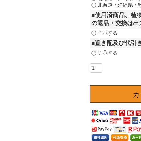
必
北海道・沖縄県・
須
■使用済商品、植
)
の返品・交換は出
了承する
■置き配及び代引
了承する
カ