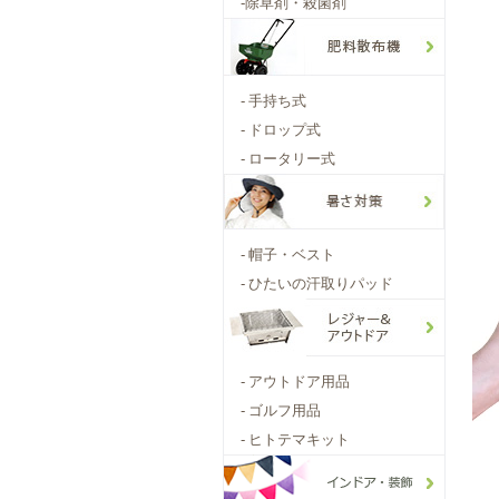
-
除草剤・殺菌剤
-
手持ち式
-
ドロップ式
-
ロータリー式
-
帽子・ベスト
-
ひたいの汗取りパッド
-
アウトドア用品
-
ゴルフ用品
-
ヒトテマキット