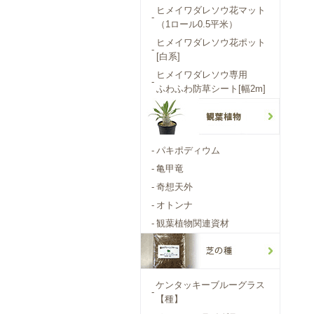
ヒメイワダレソウ花マット
-
（1ロール0.5平米）
ヒメイワダレソウ花ポット
-
[白系]
ヒメイワダレソウ専用
-
ふわふわ防草シート[幅2m]
-
パキポディウム
-
亀甲竜
-
奇想天外
-
オトンナ
-
観葉植物関連資材
ケンタッキーブルーグラス
-
【種】