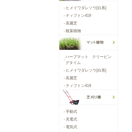
-
ヒメイワダレソウ[白系]
-
ティフトン419
-
高麗芝
-
観葉植物
ハーブマット クリーピン
-
グタイム
-
ヒメイワダレソウ[白系]
-
高麗芝
-
ティフトン419
-
手動式
-
充電式
-
電気式