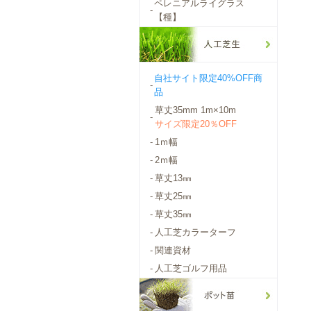
ペレニアルライグラス
-
【種】
自社サイト限定40%OFF商
-
品
草丈35mm 1m×10m
-
サイズ限定20％OFF
-
1ｍ幅
-
2ｍ幅
-
草丈13㎜
-
草丈25㎜
-
草丈35㎜
-
人工芝カラーターフ
-
関連資材
-
人工芝ゴルフ用品