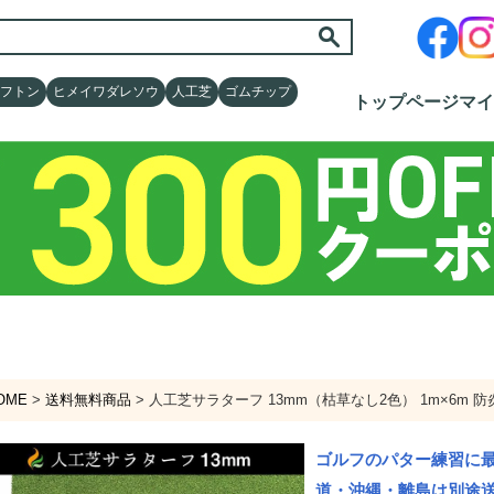
フトン
フトン
ヒメイワダレソウ
ヒメイワダレソウ
人工芝
人工芝
ゴムチップ
ゴムチップ
トップページ
トップページ
マイ
マイ
OME
送料無料商品
人工芝サラターフ 13mm（枯草なし2色） 1m×6m 防
ゴルフのパター練習に最
道・沖縄・離島は別途