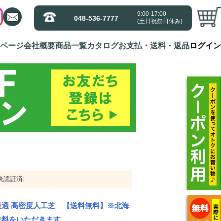
9:00-17:00
9:00-17:00
048-536-7777
048-536-7777
(土日祝祭日休み)
(土日祝祭日休み)
ページ
ページ
会社概要
会社概要
商品一覧
商品一覧
カタログ
カタログ
お支払・送料・返品
お支払・送料・返品
ログイン
ログイン
炎認証済:
適 高密度人工芝 【送料無料】※北海
送料をいただきます。