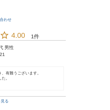
合わせ
4.00
1
代
男性
/21
、有難うございます。

た。

を見る