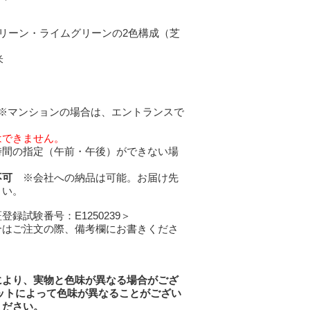
リーン・ライムグリーンの2色構成（芝
）
米
マンションの場合は、エントランスで
。
はできません。
時間の指定（午前・午後）ができない場
不可
※会社への納品は可能。お届け先
さい。
登録試験番号：E1250239＞
合はご注文の際、備考欄にお書きくださ
により、実物と色味が異なる場合がござ
ットによって色味が異なることがござい
ください。