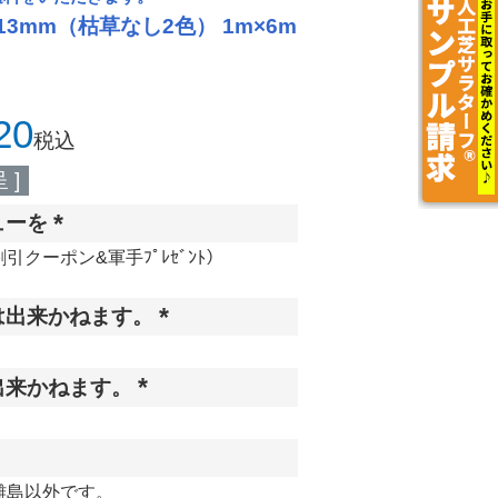
3mm（枯草なし2色） 1m×6m
20
税込
 ]
ューを
(
クーポン&軍手ﾌﾟﾚｾﾞﾝﾄ）
必
須
は出来かねます。
)
(
必
出来かねます。
須
(
)
必
須
離島以外です。
)