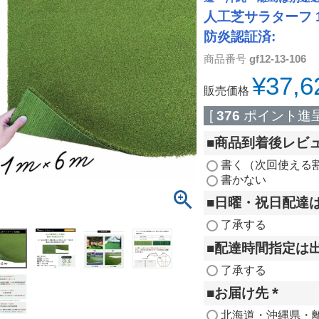
人工芝サラターフ 1
防炎認証済:
商品番号
gf12-13-106
¥
37,6
販売価格
[
376
ポイント進呈
■商品到着後レビ
書く（次回使える割引
書かない
■日曜・祝日配達
了承する
■配達時間指定は
了承する
■お届け先
(
北海道・沖縄県・