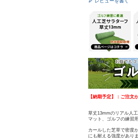
レビューを書く
【納期予定】：ご注文
草丈13mmのリアル人
マット、ゴルフの練習
カールした芝草で密度
にも耐える強度があり