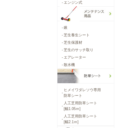
-
エンジン式
-
鍬
-
芝生養生シート
-
芝生保護材
-
芝生のサッチ取り
-
エアレーター
-
散水機
ヒメイワダレソウ専用
-
防草シート
人工芝用防草シート
-
[幅1.05ｍ]
人工芝用防草シート
-
[幅2.1ｍ]