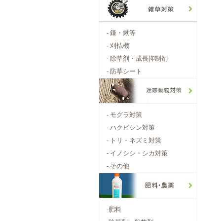
-
鎌・鍬等
-
刈払機
-
除草剤・成長抑制剤
-
防草シート
-
モグラ対策
-
ハクビシン対策
-
トリ・ネズミ対策
-
イノシシ・シカ対策
-
その他
-
肥料