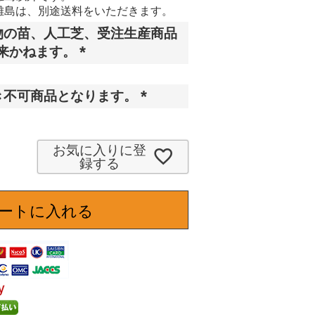
離島は、別途送料をいただきます。
物の苗、人工芝、受注生産商品
来かねます。
(
必
き不可商品となります。
須
(
)
必
須
お気に入りに登
録する
)
ートに入れる