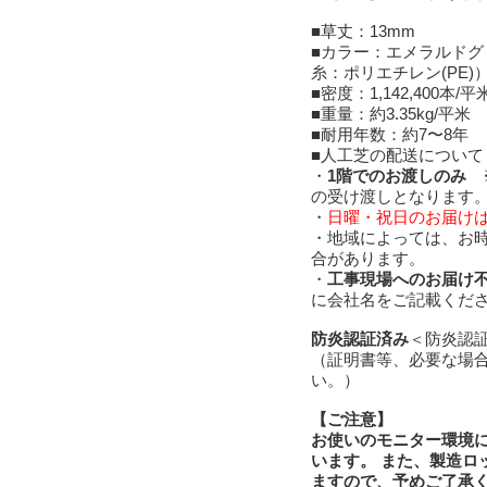
■草丈：13mm
■カラー：エメラルドグ
糸：ポリエチレン(PE)
■密度：1,142,400本/平
■重量：約3.35kg/平米
■耐用年数：約7〜8年
■人工芝の配送について
・
1階でのお渡しのみ
※
の受け渡しとなります
・
日曜・祝日のお届け
・地域によっては、お
合があります。
・
工事現場へのお届け
に会社名をご記載くだ
防炎認証済み
＜防炎認証
（証明書等、必要な場
い。）
【ご注意】
お使いのモニター環境
います。 また、製造ロ
ますので、予めご了承